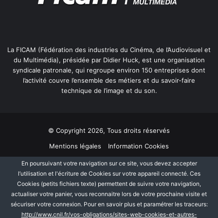
La FICAM (Fédération des industries du Cinéma, de l’Audiovisuel et
du Multimédia), présidée par Didier Huck, est une organisation
syndicale patronale, qui regroupe environ 150 entreprises dont
l’activité couvre l’ensemble des métiers et du savoir-faire
technique de l’image et du son.
© Copyright 2026, Tous droits réservés
Mentions légales
Information Cookies
Politique de protection des données personnelles
Plan du site
En poursuivant votre navigation sur ce site, vous devez accepter
l’utilisation et l'écriture de Cookies sur votre appareil connecté. Ces
Cookies (petits fichiers texte) permettent de suivre votre navigation,
Facebook
Linkedin
actualiser votre panier, vous reconnaitre lors de votre prochaine visite et
sécuriser votre connexion. Pour en savoir plus et paramétrer les traceurs:
http://www.cnil.fr/vos-obligations/sites-web-cookies-et-autres-