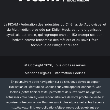
s
e
u
r
La FICAM (Fédération des industries du Cinéma, de l’Audiovisuel et
s
du Multimédia), présidée par Didier Huck, est une organisation
syndicale patronale, qui regroupe environ 150 entreprises dont
l’activité couvre l’ensemble des métiers et du savoir-faire
technique de l’image et du son.
© Copyright 2026, Tous droits réservés
Mentions légales
Information Cookies
Politique de protection des données personnelles
Plan du site
En poursuivant votre navigation sur ce site, vous devez accepter
l’utilisation et l'écriture de Cookies sur votre appareil connecté. Ces
Cookies (petits fichiers texte) permettent de suivre votre navigation,
Facebook
Linkedin
actualiser votre panier, vous reconnaitre lors de votre prochaine visite et
sécuriser votre connexion. Pour en savoir plus et paramétrer les traceurs:
http://www.cnil.fr/vos-obligations/sites-web-cookies-et-autres-