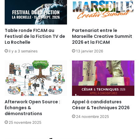
L
e
A
r
P
v
O
i
S
c
Table ronde FICAM au
Partenariat entre le
T
Festival de la Fiction TV de
Marseille Creative Summit
e
E
La Rochelle
2026 et la FICAM
d
e
il y a 3 semaines
13 janvier 2026
l
’
i
n
t
e
r
Afterwork Open Source :
Appel à candidatures
a
Échanges &
César & Techniques 2026
c
démonstrations
t
24 novembre 2025
i
25 novembre 2025
v
i