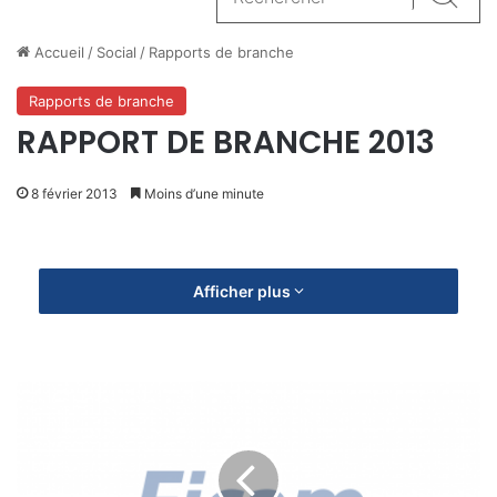
Reche
Accueil
/
Social
/
Rapports de branche
Rapports de branche
RAPPORT DE BRANCHE 2013
8 février 2013
Moins d’une minute
Afficher plus
L
i
v
r
e