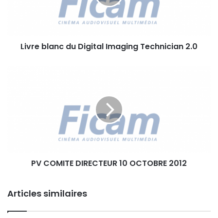
b
l
a
n
Livre blanc du Digital Imaging Technician 2.0
c
d
u
P
D
V
i
C
g
O
i
M
t
I
a
T
l
E
I
D
m
PV COMITE DIRECTEUR 10 OCTOBRE 2012
I
a
R
g
E
i
Articles similaires
C
n
T
g
E