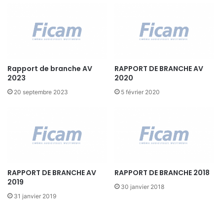
T
U
e
R
c
1
h
0
n
O
i
C
c
Rapport de branche AV
RAPPORT DE BRANCHE AV
T
i
2023
2020
O
a
B
20 septembre 2023
5 février 2020
n
R
2
E
.
2
0
0
1
2
RAPPORT DE BRANCHE AV
RAPPORT DE BRANCHE 2018
2019
30 janvier 2018
31 janvier 2019