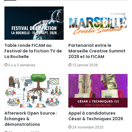
V
E
R
T
E
C
H
Table ronde FICAM au
Partenariat entre le
E
Festival de la Fiction TV de
Marseille Creative Summit
Z
La Rochelle
2026 et la FICAM
A
C
il y a 2 semaines
13 janvier 2026
S
F
R
A
N
C
E
Afterwork Open Source :
Appel à candidatures
Échanges &
César & Techniques 2026
démonstrations
24 novembre 2025