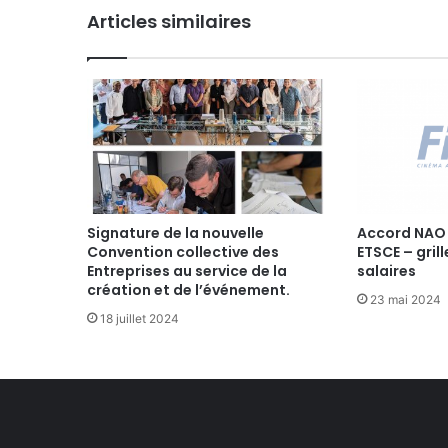
Articles similaires
i
n
g
d
e
T
r
i
m
a
r
Signature de la nouvelle
Accord NAO
a
Convention collective des
ETSCE – gril
Entreprises au service de la
salaires
n
création et de l’événement.
s
23 mai 2024
u
18 juillet 2024
r
l
e
R
a
l