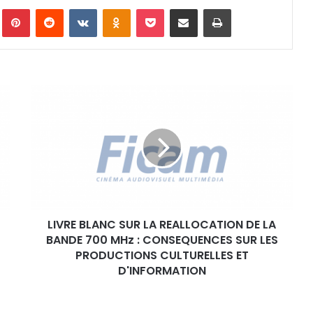
Pinterest
Reddit
VKontakte
Odnoklassniki
Pocket
Partager par email
Imprimer
L
I
V
R
E
B
L
A
N
LIVRE BLANC SUR LA REALLOCATION DE LA
C
BANDE 700 MHz : CONSEQUENCES SUR LES
S
U
PRODUCTIONS CULTURELLES ET
R
D'INFORMATION
L
A
R