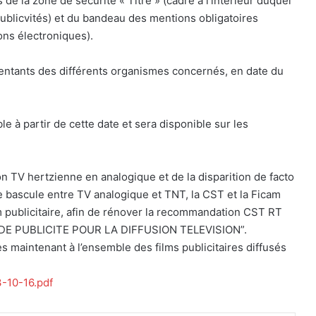
de la zone de sécurité « Titre » (cadre à l’intérieur duquel
publicvités) et du bandeau des mentions obligatoires
ns électroniques).
sentants des différents organismes concernés, en date du
 à partir de cette date et sera disponible sur les
sion TV hertzienne en analogique et de la disparition de facto
de bascule entre TV analogique et TNT, la CST et la Ficam
lm publicitaire, afin de rénover la recommandation CST RT
 PUBLICITE POUR LA DIFFUSION TELEVISION”.
ès maintenant à l’ensemble des films publicitaires diffusés
3-10-16.pdf