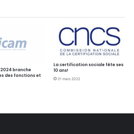
E
A
L
L
O
C
A
T
I
O
La certification sociale fête ses
N
 2024 branche
10 ans!
D
les des fonctions et
31 mars 2022
E
L
A
B
A
N
D
E
7