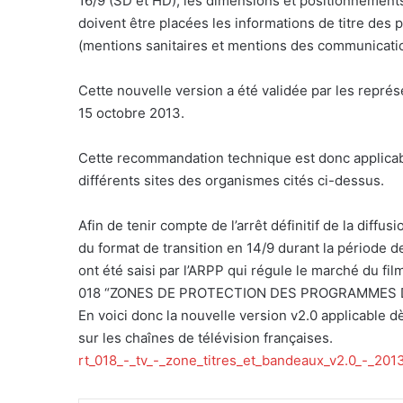
16/9 (SD et HD), les dimensions et positionnements 
doivent être placées les informations de titre des 
(mentions sanitaires et mentions des communicatio
Cette nouvelle version a été validée par les repré
15 octobre 2013.
Cette recommandation technique est donc applicable
différents sites des organismes cités ci-dessus.
Afin de tenir compte de l’arrêt définitif de la diffu
du format de transition en 14/9 durant la période 
ont été saisi par l’ARPP qui régule le marché du fi
018 “ZONES DE PROTECTION DES PROGRAMMES DE
En voici donc la nouvelle version v2.0 applicable d
sur les chaînes de télévision françaises.
rt_018_-_tv_-_zone_titres_et_bandeaux_v2.0_-_201