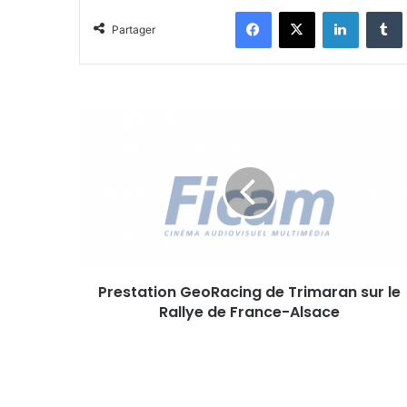
Facebook
X
Linkedin
Tumblr
Partager
P
r
e
s
t
a
t
i
o
Prestation GeoRacing de Trimaran sur le
n
Rallye de France-Alsace
G
e
o
R
a
c