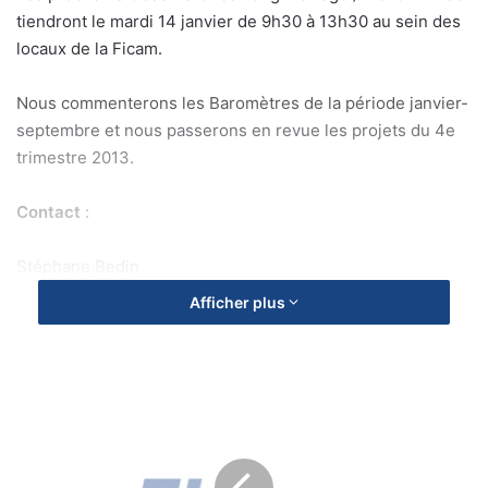
tiendront le mardi 14 janvier de 9h30 à 13h30 au sein des
locaux de la Ficam.
Nous commenterons les Baromètres de la période janvier-
septembre et nous passerons en revue les projets du 4e
trimestre 2013.
Contact
:
Stéphane Bedin
Afficher plus
01 45 05 72 49
stephane.bedin@ficam.fr
T
r
a
n