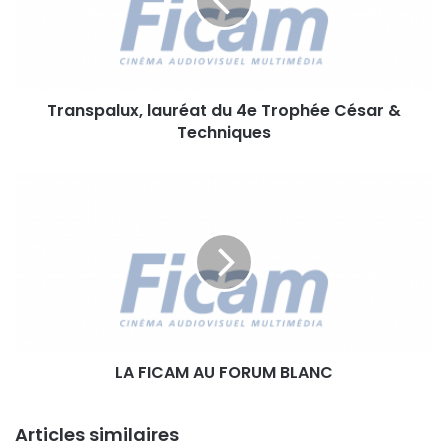
s
p
a
l
u
Transpalux, lauréat du 4e Trophée César &
x
Techniques
,
l
a
L
u
A
r
F
é
I
a
C
t
A
d
M
u
A
4
U
e
LA FICAM AU FORUM BLANC
F
T
O
r
R
o
Articles similaires
U
p