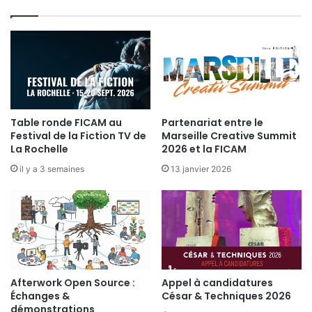
M
h
B
é
L
e
A
C
N
é
C
s
a
r
Table ronde FICAM au
Partenariat entre le
&
Festival de la Fiction TV de
Marseille Creative Summit
T
La Rochelle
2026 et la FICAM
e
il y a 3 semaines
13 janvier 2026
c
h
n
i
q
u
e
s
Afterwork Open Source :
Appel à candidatures
Échanges &
César & Techniques 2026
démonstrations