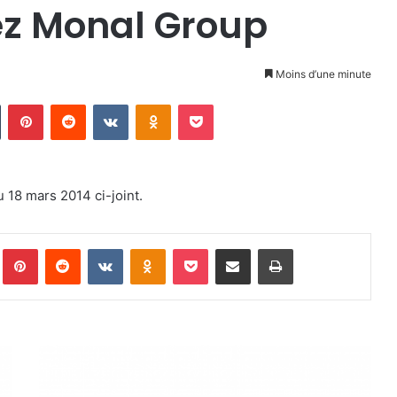
hez Monal Group
Moins d’une minute
Tumblr
Pinterest
Reddit
VKontakte
Odnoklassniki
Pocket
18 mars 2014 ci-joint.
Pinterest
Reddit
VKontakte
Odnoklassniki
Pocket
Partager par email
Imprimer
I
n
f