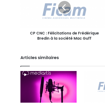
N
C
:
F
é
l
CP CNC : Félicitations de Frédérique
i
Bredin à la société Mac Guff
c
i
t
a
Articles similaires
t
i
o
n
s
d
e
F
r
é