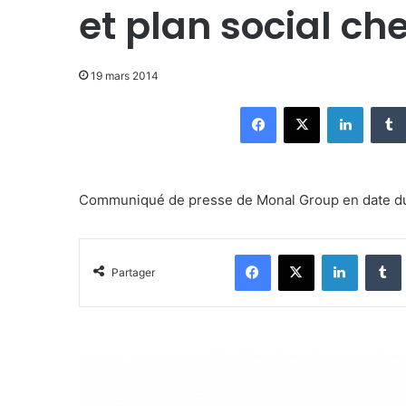
et plan social c
19 mars 2014
Facebook
X
Linkedin
Communiqué de presse de Monal Group en date du 
Facebook
X
Linkedin
Tumblr
Partager
C
P
C