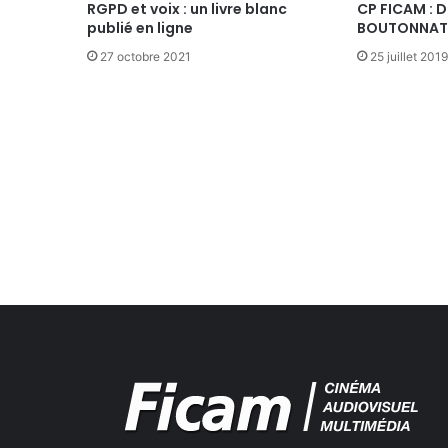
d
RGPD et voix : un livre blanc
CP FICAM : 
publié en ligne
BOUTONNAT,
é
r
27 octobre 2021
25 juillet 2019
i
q
u
e
B
r
e
d
i
n
à
l
a
s
o
c
i
é