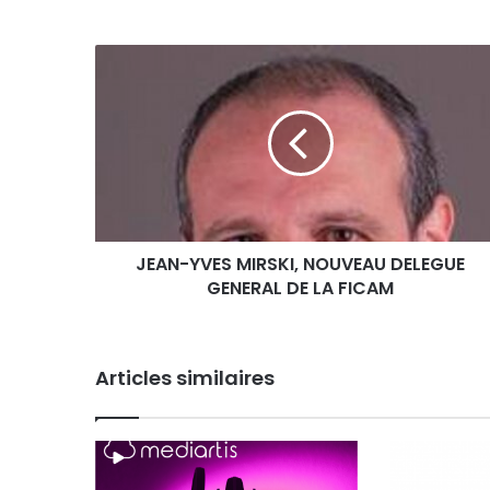
J
E
A
N
-
Y
V
E
S
JEAN-YVES MIRSKI, NOUVEAU DELEGUE
M
GENERAL DE LA FICAM
I
R
S
K
Articles similaires
I
,
N
O
U