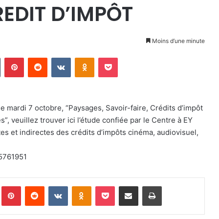
REDIT D’IMPÔT
Moins d’une minute
Tumblr
Pinterest
Reddit
VKontakte
Odnoklassniki
Pocket
e mardi 7 octobre, “Paysages, Savoir-faire, Crédits d’impôt
s”, veuillez trouver ici l’étude confiée par le Centre à EY
s et indirectes des crédits d’impôts cinéma, audiovisuel,
/5761951
Pinterest
Reddit
VKontakte
Odnoklassniki
Pocket
Partager par email
Imprimer