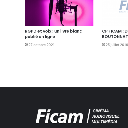
V
E
A
U
D
E
RGPD et voix : un livre blanc
CP FICAM : 
publié en ligne
BOUTONNAT,
L
E
27 octobre 2021
25 juillet 2019
G
U
E
G
E
N
E
R
A
L
D
E
L
A