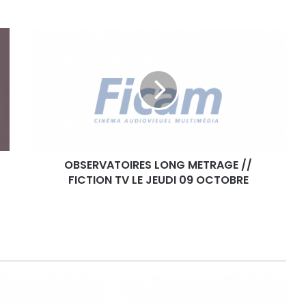
O
B
S
E
R
V
A
T
O
OBSERVATOIRES LONG METRAGE //
I
FICTION TV LE JEUDI 09 OCTOBRE
R
E
S
L
O
N
G
M
E