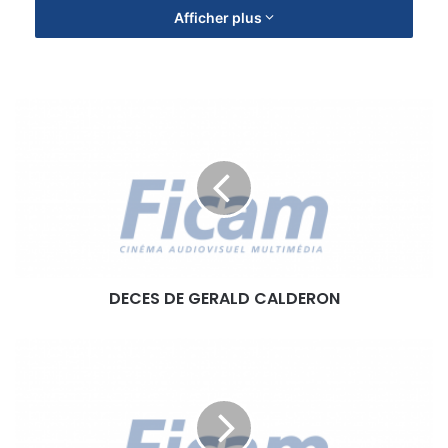
Afficher plus
D
E
C
E
S
D
E
G
E
DECES DE GERALD CALDERON
R
A
L
P
D
V
C
C
A
O
L
D
D