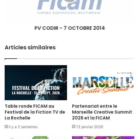
I
E
R
R
-
O
7
N
PV CODIR - 7 OCTOBRE 2014
O
C
T
Articles similaires
O
B
R
E
2
0
1
4
Table ronde FICAM au
Partenariat entre le
Festival de la Fiction TV de
Marseille Creative Summit
La Rochelle
2026 et la FICAM
il y a 3 semaines
13 janvier 2026