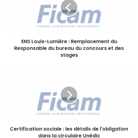
L
o
u
i
s
-
ENS Louis-Lumière : Remplacement du
L
Responsable du bureau du concours et des
u
m
stages
i
è
C
r
e
e
r
:
t
R
i
e
f
m
i
p
c
l
a
a
Certification sociale : les détails de l'obligation
t
c
dans la circulaire Unédic
i