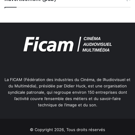
a
c
g
u
e
l
s
a
i
r
e
U
n
é
d
i
La FICAM (Fédération des industries du Cinéma, de l’Audiovisuel et
c
du Multimédia), présidée par Didier Huck, est une organisation
syndicale patronale, qui regroupe environ 150 entreprises dont
l’activité couvre l’ensemble des métiers et du savoir-faire
technique de l’image et du son.
© Copyright 2026, Tous droits réservés