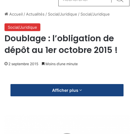
Reche
Accueil
/
Actualités
/
Social/Juridique
/
Social/Juridique
Social/Juridique
Doublage : l’obligation de
dépôt au 1er octobre 2015 !
2 septembre 2015
Moins d’une minute
Afficher plus
E
N
S