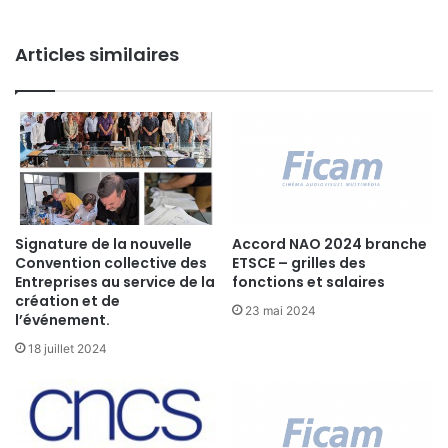
e
o
m
n
e
Articles similaires
s
n
o
t
c
d
i
u
a
R
l
e
e
s
:
p
l
o
e
Signature de la nouvelle
Accord NAO 2024 branche
n
Convention collective des
ETSCE – grilles des
s
s
Entreprises au service de la
fonctions et salaires
d
a
création et de
é
23 mai 2024
b
l’événement.
t
l
a
18 juillet 2024
e
i
d
l
u
s
b
d
u