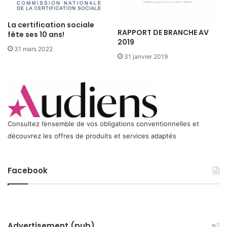
e
r
l
e
'
La certification sociale
a
RAPPORT DE BRANCHE AV
fête ses 10 ans!
o
u
2019
b
31 mars 2022
d
l
31 janvier 2019
u
i
c
g
o
a
n
t
c
i
o
o
Consultez l’ensemble de vos obligations conventionnelles et
u
n
r
découvrez les offres de produits et services adaptés
d
s
a
e
n
t
Facebook
s
d
l
e
a
s
c
s
i
t
Advertisement (pub)
r