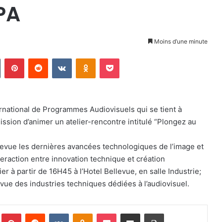
PA
Moins d’une minute
Tumblr
Pinterest
Reddit
VKontakte
Odnoklassniki
Pocket
rnational de Programmes Audiovisuels qui se tient à
 mission d’animer un atelier-rencontre intitulé “Plongez au
 revue les dernières avancées technologiques de l’image et
teraction entre innovation technique et création
ier à partir de 16H45 à l’Hotel Bellevue, en salle Industrie;
vue des industries techniques dédiées à l’audiovisuel.
Pinterest
Reddit
VKontakte
Odnoklassniki
Pocket
Partager par email
Imprimer