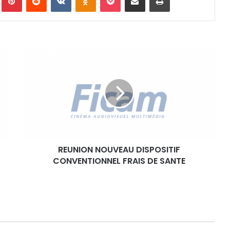
R
E
U
N
I
O
N
N
O
REUNION NOUVEAU DISPOSITIF
U
CONVENTIONNEL FRAIS DE SANTE
V
E
A
U
D
I
S