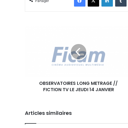
Partager
O
B
S
E
R
V
A
T
O
OBSERVATOIRES LONG METRAGE //
I
FICTION TV LE JEUDI 14 JANVIER
R
E
S
L
Articles similaires
O
N
G