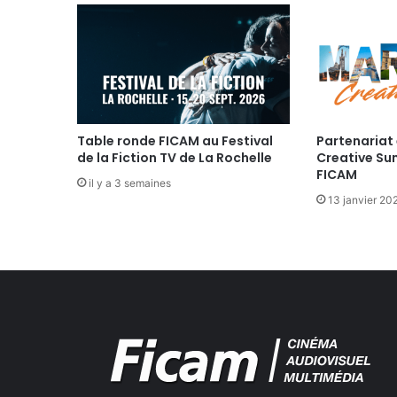
M
E
T
R
A
G
E
/
Table ronde FICAM au Festival
Partenariat 
de la Fiction TV de La Rochelle
Creative Su
/
FICAM
F
il y a 3 semaines
I
13 janvier 20
C
T
I
O
N
T
V
L
E
J