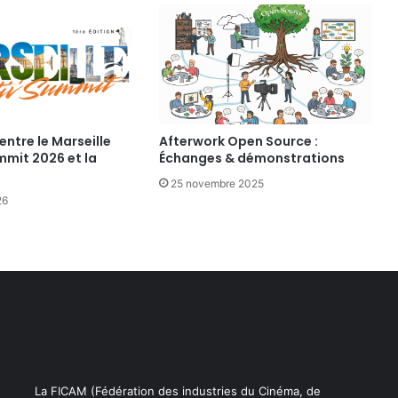
P
O
S
I
T
I
F
C
entre le Marseille
Afterwork Open Source :
mmit 2026 et la
Échanges & démonstrations
O
N
25 novembre 2025
V
26
E
N
T
I
O
N
N
E
L
F
La FICAM (Fédération des industries du Cinéma, de