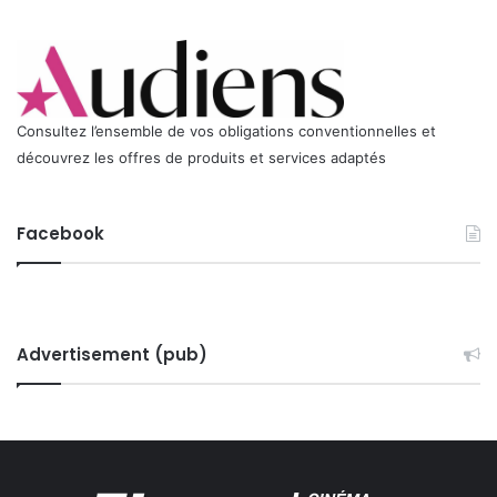
I
Merci d’envoyer votre candidature (Lettre de motivation +
Q
CV) par courrier à :
U
Jean-Yves Mirski
E
Délégué général
FICAM
Consultez l’ensemble de vos obligations conventionnelles et
11/17 rue de l’Amiral Hamelin – 75016 PARIS
découvrez les offres de produits et services adaptés
Ou par mail à jean-yves.mirski@ficam.fr
Facebook
Advertisement (pub)