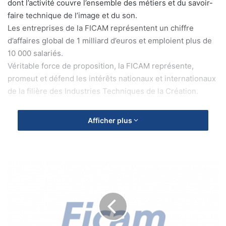
dont l’activité couvre l’ensemble des métiers et du savoir-
faire technique de l’image et du son.
Les entreprises de la FICAM représentent un chiffre
d’affaires global de 1 milliard d’euros et emploient plus de
10 000 salariés.
Véritable force de proposition, la FICAM représente,
promeut et défend les intérêts nationaux et internationaux
de la filière des Industries Techniques de la Création.
Localisation
Afficher plus
75016 PARIS
DESCRIPTION
Métier
R
E
Gestion – Juridique – Ressources Humaines
U
N
Description de la mission
I
Rattaché(e) au délégué général, vous assistez le délégué
O