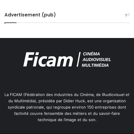
A
T
I
Advertisement (pub)
O
N
S
D
E
P
R
O
G
R
A
M
La FICAM (Fédération des industries du Cinéma, de l’Audiovisuel et
M
du Multimédia), présidée par Didier Huck, est une organisation
E
syndicale patronale, qui regroupe environ 150 entreprises dont
S
l’activité couvre l’ensemble des métiers et du savoir-faire
A
technique de l’image et du son.
U
D
I