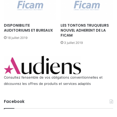
R
D
H
I
DISPONIBILITE
LES TONTONS TRUQUEURS
S
AUDITORIUMS ET BUREAUX
NOUVEL ADHERENT DE LA
T
FICAM
O
18 juillet 2019
R
3 juillet 2019
I
Q
U
E
D
E
Consultez l’ensemble de vos obligations conventionnelles et
S
découvrez les offres de produits et services adaptés
E
X
P
Facebook
O
R
T