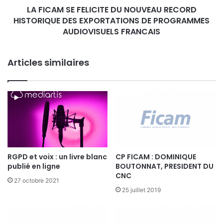
0
LA FICAM SE FELICITE DU NOUVEAU RECORD
F
HISTORIQUE DES EXPORTATIONS DE PROGRAMMES
E
L
AUDIOVISUELS FRANCAIS
I
C
Articles similaires
I
T
E
D
U
N
O
U
V
E
RGPD et voix : un livre blanc
CP FICAM : DOMINIQUE
publié en ligne
BOUTONNAT, PRESIDENT DU
A
CNC
U
27 octobre 2021
R
25 juillet 2019
E
C
O