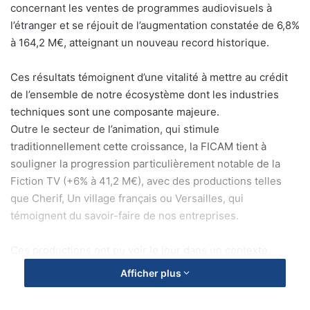
concernant les ventes de programmes audiovisuels à
l’étranger et se réjouit de l’augmentation constatée de 6,8%
à 164,2 M€, atteignant un nouveau record historique.
Ces résultats témoignent d’une vitalité à mettre au crédit
de l’ensemble de notre écosystème dont les industries
techniques sont une composante majeure.
Outre le secteur de l’animation, qui stimule
traditionnellement cette croissance, la FICAM tient à
souligner la progression particulièrement notable de la
Fiction TV (+6% à 41,2 M€), avec des productions telles
que Cherif, Un village français ou Versailles, qui
témoignent du savoir-faire de nos entreprises.
Ces productions ont pu voir le jour dans un contexte
favorable, celui du nouveau Crédit d’impôt Audiovisuel, et
Afficher plus
grâce aux compétences toujours reconnues de nos
techniciens et au talent des industries techniques de la