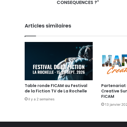
C
CONSEQUENCES ?"
A
M
A
Articles similaires
U
M
A
R
C
H
E
D
U
F
I
Table ronde FICAM au Festival
Partenariat 
L
de la Fiction TV de La Rochelle
Creative Su
FICAM
M
il y a 2 semaines
C
13 janvier 20
L
A
S
S