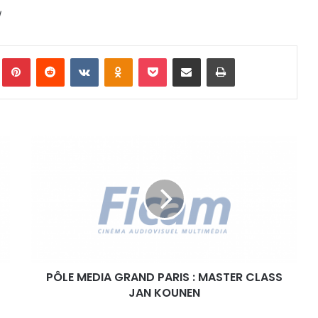
/
Pinterest
Reddit
VKontakte
Odnoklassniki
Pocket
Partager par email
Imprimer
P
Ô
L
E
M
E
D
I
A
PÔLE MEDIA GRAND PARIS : MASTER CLASS
G
JAN KOUNEN
R
A