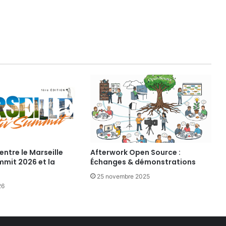
N
D
P
A
R
I
S
:
M
A
S
T
E
R
C
entre le Marseille
Afterwork Open Source :
L
mmit 2026 et la
Échanges & démonstrations
A
25 novembre 2025
S
26
S
J
A
N