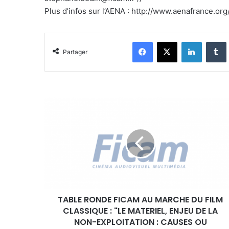
Plus d’infos sur l’AENA : http://www.aenafrance.org
Facebook
X
Linkedin
Tumblr
Partager
T
A
B
L
E
R
O
N
D
TABLE RONDE FICAM AU MARCHE DU FILM
E
CLASSIQUE : "LE MATERIEL, ENJEU DE LA
F
I
NON-EXPLOITATION : CAUSES OU