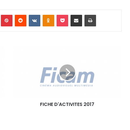
Pinterest
Reddit
VKontakte
Odnoklassniki
Pocket
Partager par email
Imprimer
F
I
C
H
E
D
'
A
C
FICHE D'ACTIVITES 2017
T
I
V
I
T