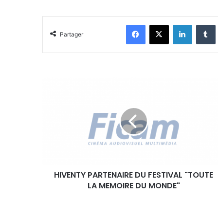
Facebook
X
Linkedin
Tumblr
Partager
H
I
V
E
N
T
Y
P
A
HIVENTY PARTENAIRE DU FESTIVAL "TOUTE
R
LA MEMOIRE DU MONDE"
T
E
N
A