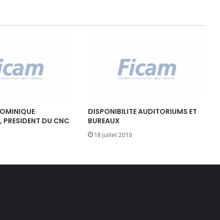
E
S
2
0
1
7
DOMINIQUE
DISPONIBILITE AUDITORIUMS ET
 PRESIDENT DU CNC
BUREAUX
18 juillet 2019