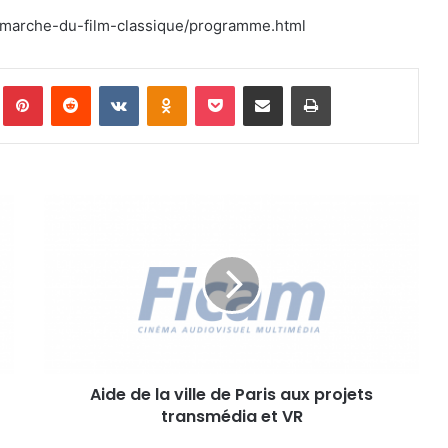
/le-marche-du-film-classique/programme.html
Pinterest
Reddit
VKontakte
Odnoklassniki
Pocket
Partager par email
Imprimer
A
i
d
e
d
e
l
a
v
Aide de la ville de Paris aux projets
i
transmédia et VR
l
l