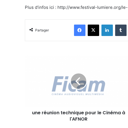
Plus d’infos ici : http://www.festival-lumiere.org
Facebook
X
Linkedin
Tumblr
Partager
u
n
e
r
é
u
n
i
o
une réunion technique pour le Cinéma à
n
l'AFNOR
t
e