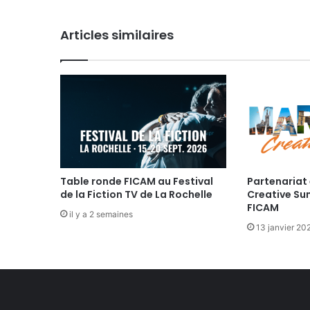
c
h
Articles similaires
n
i
q
u
e
p
o
u
r
l
e
Table ronde FICAM au Festival
Partenariat 
de la Fiction TV de La Rochelle
Creative Su
C
FICAM
i
il y a 2 semaines
n
13 janvier 20
é
m
a
à
l