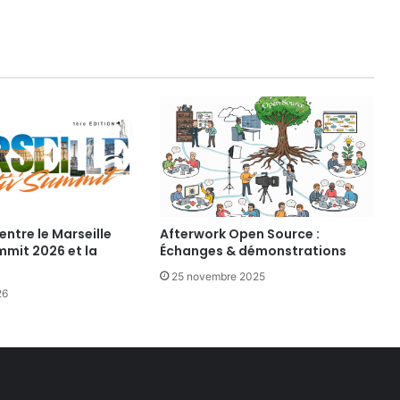
e
d
e
P
a
r
i
s
a
u
x
p
r
entre le Marseille
Afterwork Open Source :
mmit 2026 et la
Échanges & démonstrations
o
j
25 novembre 2025
e
26
t
s
t
r
a