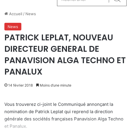
Reche
Accueil
/
News
News
PATRICK LEPLAT, NOUVEAU
DIRECTEUR GENERAL DE
PANAVISION ALGA TECHNO ET
PANALUX
14 février 2018
Moins d’une minute
Vous trouverez ci-joint le Communiqué annonçant la
nomination de Patrick Leplat qui reprend la direction
générale des sociétés françaises Panavision Alga Techno
et Panalux.