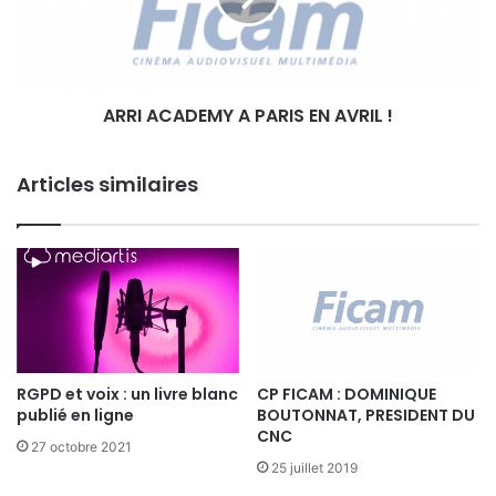
2
C
0
A
1
D
8
E
ARRI ACADEMY A PARIS EN AVRIL !
M
Y
A
Articles similaires
P
A
R
I
S
E
N
A
V
RGPD et voix : un livre blanc
CP FICAM : DOMINIQUE
R
publié en ligne
BOUTONNAT, PRESIDENT DU
I
CNC
L
27 octobre 2021
!
25 juillet 2019