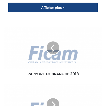
Afficher plus
R
A
P
P
O
R
T
D
E
RAPPORT DE BRANCHE 2018
B
R
A
A
N
R
C
R
H
I
E
A