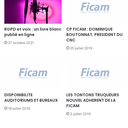
1
e
8
s
i
n
t
RGPD et voix : un livre blanc
CP FICAM : DOMINIQUE
publié en ligne
BOUTONNAT, PRESIDENT DU
e
CNC
r
27 octobre 2021
f
25 juillet 2019
a
c
e
s
A
u
d
DISPONIBILITE
LES TONTONS TRUQUEURS
i
AUDITORIUMS ET BUREAUX
NOUVEL ADHERENT DE LA
o
FICAM
c
18 juillet 2019
o
3 juillet 2019
m
p