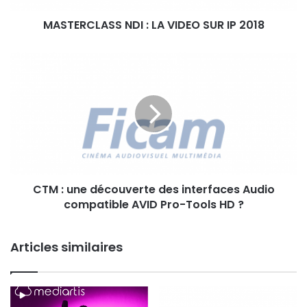
A
MASTERCLASS NDI : LA VIDEO SUR IP 2018
S
S
N
C
D
T
I
M
:
:
L
u
A
n
V
e
I
d
D
é
E
CTM : une découverte des interfaces Audio
c
O
compatible AVID Pro-Tools HD ?
o
S
u
U
v
R
Articles similaires
e
I
r
P
t
2
e
0
d