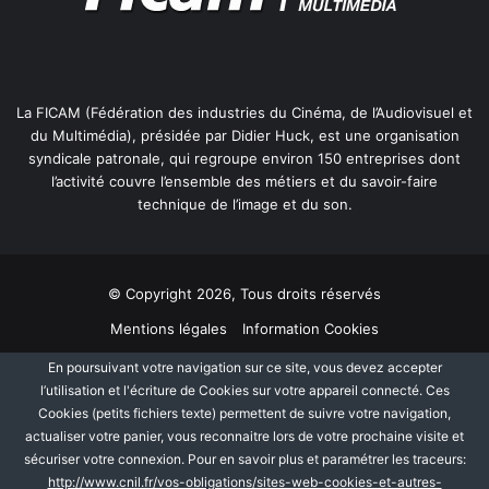
?
La FICAM (Fédération des industries du Cinéma, de l’Audiovisuel et
du Multimédia), présidée par Didier Huck, est une organisation
syndicale patronale, qui regroupe environ 150 entreprises dont
l’activité couvre l’ensemble des métiers et du savoir-faire
technique de l’image et du son.
© Copyright 2026, Tous droits réservés
Mentions légales
Information Cookies
Politique de protection des données personnelles
Plan du site
En poursuivant votre navigation sur ce site, vous devez accepter
l’utilisation et l'écriture de Cookies sur votre appareil connecté. Ces
Cookies (petits fichiers texte) permettent de suivre votre navigation,
Facebook
Linkedin
actualiser votre panier, vous reconnaitre lors de votre prochaine visite et
sécuriser votre connexion. Pour en savoir plus et paramétrer les traceurs:
http://www.cnil.fr/vos-obligations/sites-web-cookies-et-autres-