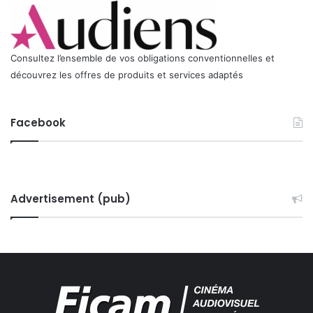
a
t
i
b
Consultez l’ensemble de vos obligations conventionnelles et
l
découvrez les offres de produits et services adaptés
e
A
V
Facebook
I
D
P
r
o
-
Advertisement (pub)
T
o
o
l
s
H
D