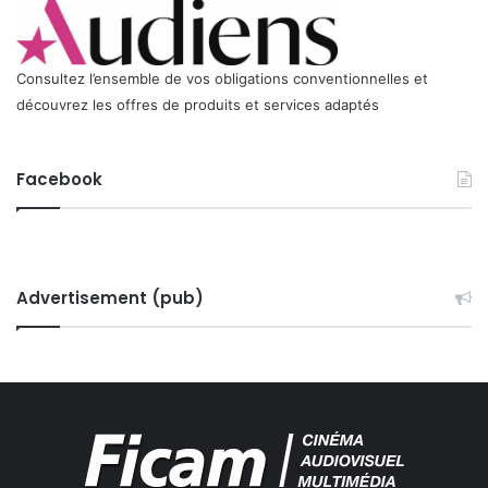
D
E
P
R
Consultez l’ensemble de vos obligations conventionnelles et
O
découvrez les offres de produits et services adaptés
T
E
C
Facebook
T
I
O
N
D
Advertisement (pub)
E
L
A
P
O
S
T
-