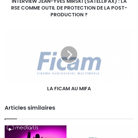
INTERVIEW JEAN-YVES MIRSKI (SATELLIFAX) : LA
J
RSE COMME OUTIL DE PROTECTION DE LA POST-
E
A
PRODUCTION ?
N
-
L
Y
A
V
F
E
I
S
C
M
A
I
M
R
A
S
U
K
LA FICAM AU MIFA
M
I
I
(
F
S
Articles similaires
A
A
T
E
L
L