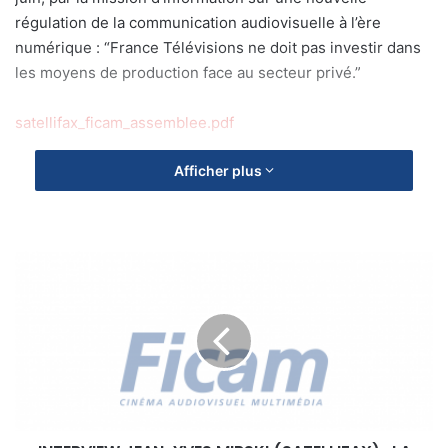
régulation de la communication audiovisuelle à l’ère
numérique : “France Télévisions ne doit pas investir dans
les moyens de production face au secteur privé.”
satellifax_ficam_assemblee.pdf
Afficher plus
I
N
T
E
R
V
I
E
W