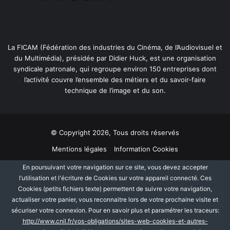
P
R
O
D
U
La FICAM (Fédération des industries du Cinéma, de l’Audiovisuel et
C
du Multimédia), présidée par Didier Huck, est une organisation
T
syndicale patronale, qui regroupe environ 150 entreprises dont
I
l’activité couvre l’ensemble des métiers et du savoir-faire
O
technique de l’image et du son.
N
?
© Copyright 2026, Tous droits réservés
Mentions légales
Information Cookies
Politique de protection des données personnelles
Plan du site
En poursuivant votre navigation sur ce site, vous devez accepter
l’utilisation et l'écriture de Cookies sur votre appareil connecté. Ces
Cookies (petits fichiers texte) permettent de suivre votre navigation,
Facebook
Linkedin
actualiser votre panier, vous reconnaitre lors de votre prochaine visite et
sécuriser votre connexion. Pour en savoir plus et paramétrer les traceurs:
http://www.cnil.fr/vos-obligations/sites-web-cookies-et-autres-