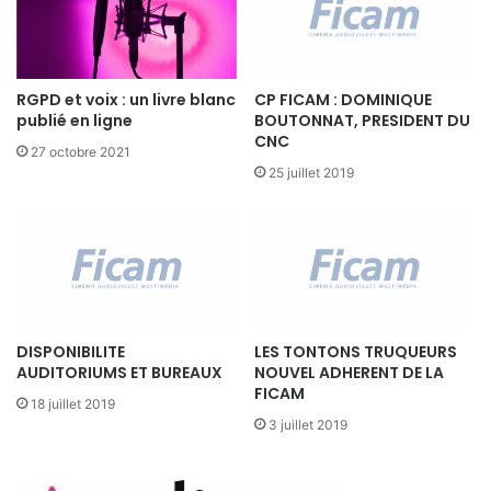
I
F
A
X
RGPD et voix : un livre blanc
CP FICAM : DOMINIQUE
)
publié en ligne
BOUTONNAT, PRESIDENT DU
:
CNC
27 octobre 2021
L
25 juillet 2019
A
R
S
E
C
O
M
M
DISPONIBILITE
LES TONTONS TRUQUEURS
E
AUDITORIUMS ET BUREAUX
NOUVEL ADHERENT DE LA
O
FICAM
18 juillet 2019
U
3 juillet 2019
T
I
L