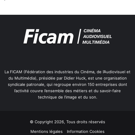
A
LD : 01 45 05 72 49 / FAX : 01 45 05 72 50
C
S
c_t_innovation-candidature_2019-bat_5_interactif_5_.pdf
T
c_t_trophee-candidature_2019-bat_5_interactif_4_.pdf
La FICAM (Fédération des industries du Cinéma, de l’Audiovisuel et
du Multimédia), présidée par Didier Huck, est une organisation
syndicale patronale, qui regroupe environ 150 entreprises dont
l’activité couvre l’ensemble des métiers et du savoir-faire
technique de l’image et du son.
© Copyright 2026, Tous droits réservés
Mentions légales
Information Cookies