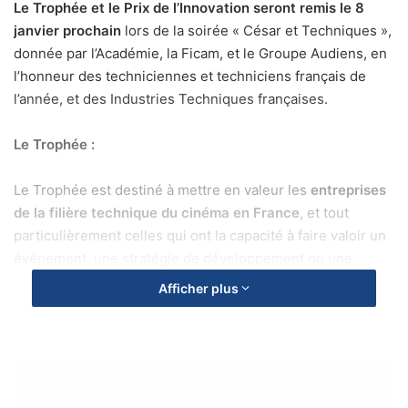
Le Trophée et le Prix de l’Innovation seront remis le 8
janvier prochain
lors de la soirée « César et Techniques »,
donnée par l’Académie, la Ficam, et le Groupe Audiens, en
l’honneur des techniciennes et techniciens français de
l’année, et des Industries Techniques françaises.
Le Trophée :
Le Trophée est destiné à mettre en valeur les
entreprises
de la filière technique du cinéma en France
, et tout
particulièrement celles qui ont la capacité à faire valoir un
événement, une stratégie de développement ou une
contribution particulière à la création durant l’année
Afficher plus
écoulée.
Le Comité Industries Techniques de l’Académie effectuera
une sélection parmi toutes les
I
entreprises éligibles (c-a-d
M
ayant assuré une prestation technique sur au moins un