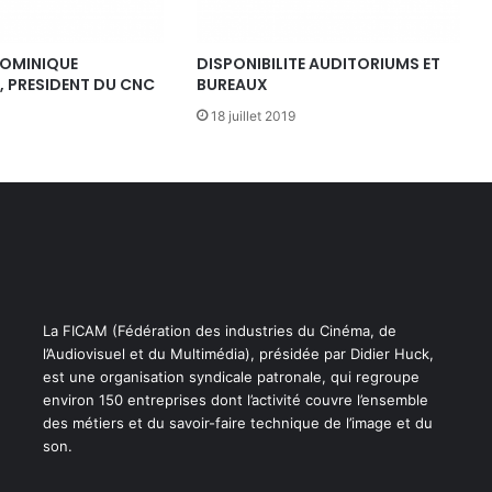
s
t
r
DOMINIQUE
DISPONIBILITE AUDITORIUMS ET
 PRESIDENT DU CNC
BUREAUX
i
e
18 juillet 2019
s
t
e
c
h
n
i
q
u
La FICAM (Fédération des industries du Cinéma, de
e
l’Audiovisuel et du Multimédia), présidée par Didier Huck,
s
est une organisation syndicale patronale, qui regroupe
-
environ 150 entreprises dont l’activité couvre l’ensemble
A
des métiers et du savoir-faire technique de l’image et du
p
son.
p
e