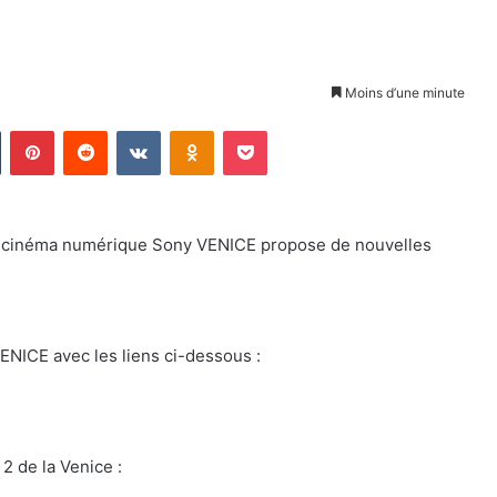
Moins d’une minute
Tumblr
Pinterest
Reddit
VKontakte
Odnoklassniki
Pocket
a cinéma numérique Sony VENICE propose de nouvelles
NICE avec les liens ci-dessous :
2 de la Venice :