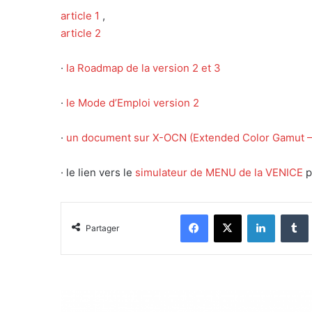
article 1
,
article 2
·
la Roadmap de la version 2 et 3
·
le Mode d’Emploi version 2
·
un document sur X-OCN (Extended Color Gamut – 
· le lien vers le
simulateur de MENU de la VENICE
p
Facebook
X
Linkedin
Tumblr
Partager
L
A