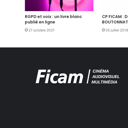
N
F
R
RGPD et voix : un livre blanc
CP FICAM : 
publié en ligne
BOUTONNAT,
A
N
27 octobre 2021
25 juillet 2019
C
E