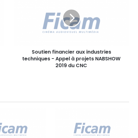
u
t
i
e
n
f
i
Soutien financier aux industries
n
techniques - Appel à projets NABSHOW
a
n
2019 du CNC
c
i
e
r
a
u
x
i
n
d
u