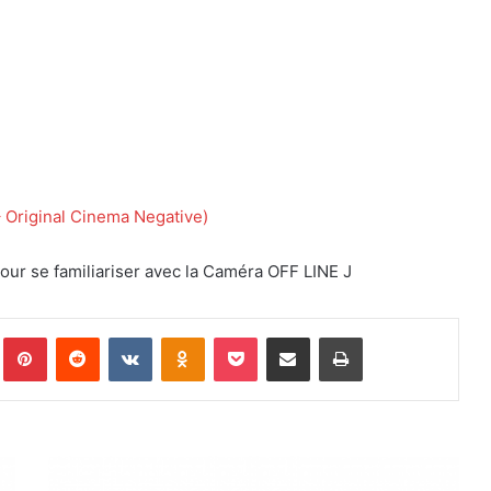
Original Cinema Negative)
our se familiariser avec la Caméra OFF LINE J
Pinterest
Reddit
VKontakte
Odnoklassniki
Pocket
Partager par email
Imprimer
S
o