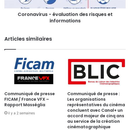
La date limite de dépôt correspondante à la commission du
27 mai 2020 initialement prévue le 10 avril 2020 est
Coronavirus - évaluation des risques et
décalée au 30 avril 2020.
informations
Au vu de la situation exceptionnelle et de la fermeture non
anticipée des locaux du CNC, sera réputé déposé au 1er
Articles similaires
mars tout dossier de demande reçu informatiquement
entre le 1er mars et le 30 avril.
Cet appel à projets dont la thématique constitue un axe de
développement de l’attractivité de la filière est ouvert pour
une durée indéterminée.
Communiqué de presse
Communiqué de presse :
AAP_Soutien-financier-aux-industries-
FICAM / France VFX –
Les organisations
Télécharger
techniques_FAQ
Rapport Masséglia
représentatives du cinéma
concluent avec Canal+ un
il y a 2 semaines
accord majeur de cinq ans
au service de la création
cinématographique