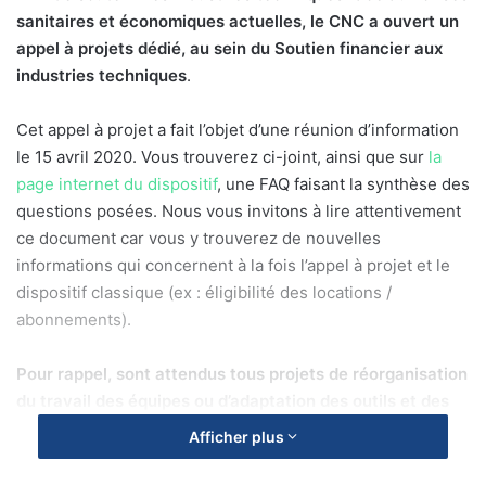
sanitaires et économiques actuelles, le CNC a ouvert un
appel à projets dédié, au sein du Soutien financier aux
industries techniques
.
Cet appel à projet a fait l’objet d’une réunion d’information
le 15 avril 2020. Vous trouverez ci-joint, ainsi que sur
la
page internet du dispositif
, une FAQ faisant la synthèse des
questions posées. Nous vous invitons à lire attentivement
ce document car vous y trouverez de nouvelles
informations qui concernent à la fois l’appel à projet et le
dispositif classique (ex : éligibilité des locations /
abonnements).
Pour rappel, sont attendus tous projets de réorganisation
du travail des équipes ou d’adaptation des outils et des
espaces
(télétravail, respect des distances et des
Afficher plus
impératifs sanitaires, outils de gestion ou de production à
distance…)
concourant à la continuité ou à la reprise de