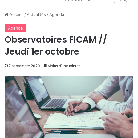
Reche
Accueil
/
Actualités
/
Agenda
Agenda
Observatoires FICAM //
Jeudi 1er octobre
7 septembre 2020
Moins d’une minute