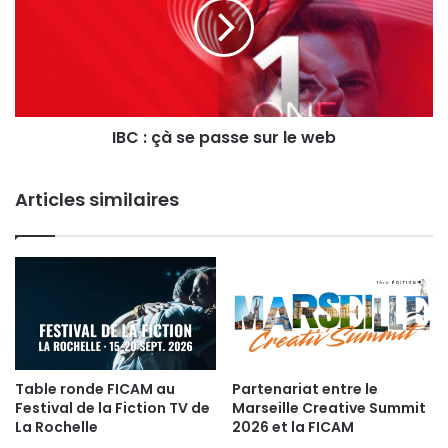
se
passe
sur
le
web
IBC : çà se passe sur le web
Articles similaires
Table ronde FICAM au
Partenariat entre le
Festival de la Fiction TV de
Marseille Creative Summit
La Rochelle
2026 et la FICAM