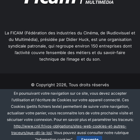
La FICAM (Fédération des industries du Cinéma, de l’Audiovisuel et
du Multimédia), présidée par Didier Huck, est une organisation
syndicale patronale, qui regroupe environ 150 entreprises dont
l’activité couvre l’ensemble des métiers et du savoir-faire
technique de l’image et du son.
© Copyright 2026, Tous droits réservés
En poursuivant votre navigation sur ce site, vous devez accepter
Mentions légales
Information Cookies
l’utilisation et l'écriture de Cookies sur votre appareil connecté. Ces
Politique de protection des données personnelles
Plan du site
Cookies (petits fichiers texte) permettent de suivre votre navigation,
actualiser votre panier, vous reconnaitre lors de votre prochaine visite et
sécuriser votre connexion. Pour en savoir plus et paramétrer les traceurs:
Facebook
Linkedin
http://www.cnil.fr/vos-obligations/sites-web-cookies-et-autres-
traceurs/que-dit-la-loi/
. Vous pouvez aussi consulter notre rubrique
"Information cookies"
J'accepte