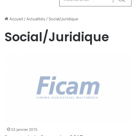
Reche
Accueil
/
Actualités
/
Social/Juridique
Social/Juridique
23 janvier 2015