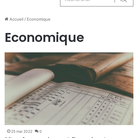
Reche
Accueil
/
Economique
Economique
25 mai 2022
0