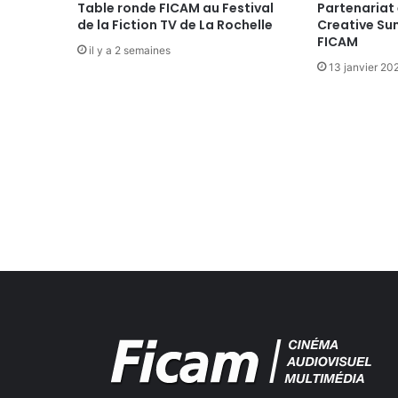
t
Table ronde FICAM au Festival
Partenariat 
de la Fiction TV de La Rochelle
Creative Su
e
FICAM
m
il y a 2 semaines
b
13 janvier 20
r
e
2
0
0
6
-
2
0
s
e
p
t
e
m
b
r