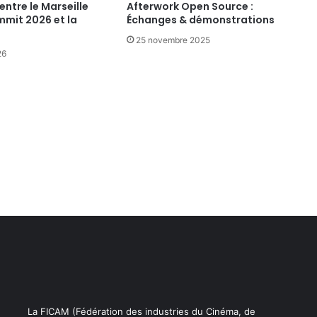
6
entre le Marseille
Afterwork Open Source :
mmit 2026 et la
Échanges & démonstrations
25 novembre 2025
26
La FICAM (Fédération des industries du Cinéma, de