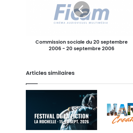
m
i
s
s
i
o
Commission sociale du 20 septembre
n
2006 - 20 septembre 2006
s
o
c
i
Articles similaires
a
l
e
d
u
2
0
s
e
p