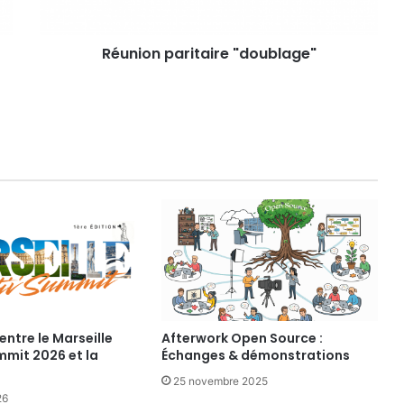
p
a
Réunion paritaire "doublage"
r
i
t
a
i
r
e
"
d
o
u
b
l
a
g
e
entre le Marseille
Afterwork Open Source :
mmit 2026 et la
Échanges & démonstrations
"
25 novembre 2025
26