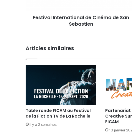
l
I
Festival International de Cinéma de San
n
Sebastien
t
e
r
n
Articles similaires
a
t
i
o
n
a
l
d
e
C
i
Table ronde FICAM au Festival
Partenariat 
de la Fiction TV de La Rochelle
Creative Su
n
FICAM
é
il y a 2 semaines
m
13 janvier 20