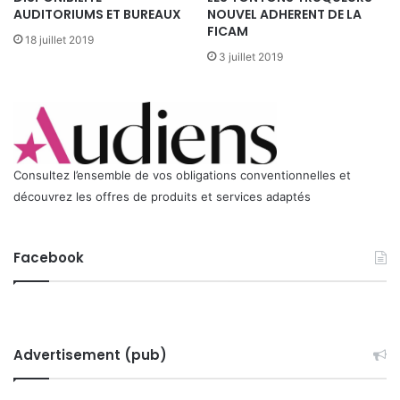
F
Producers, des Industries techniques de la création et des
AUDITORIUMS ET BUREAUX
NOUVEL ADHERENT DE LA
i
FICAM
Commissions du film nationale comme régionales.
18 juillet 2019
c
3 juillet 2019
a
Enfin, le Président du CSA a demandé à M Rachid Ahrab
m
d’établir un contact régulier entre le CSA et la FICAM.
Consultez l’ensemble de vos obligations conventionnelles et
découvrez les offres de produits et services adaptés
Facebook
Advertisement (pub)