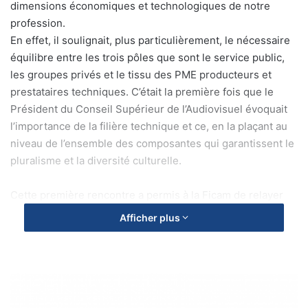
dimensions économiques et technologiques de notre
profession.
En effet, il soulignait, plus particulièrement, le nécessaire
équilibre entre les trois pôles que sont le service public,
les groupes privés et le tissu des PME producteurs et
prestataires techniques. C’était la première fois que le
Président du Conseil Supérieur de l’Audiovisuel évoquait
l’importance de la filière technique et ce, en la plaçant au
niveau de l’ensemble des composantes qui garantissent le
pluralisme et la diversité culturelle.
Cette première rencontre a permis à la Ficam de relayer
les préoccupations du moment :
Afficher plus
– Les dangers d’un soutien insuffisant des pouvoirs
publics à l’égard de la filière technique,
qui conduit
inéluctablement à la concentration des entreprises pour
R
é
faire face à la concurrence. Cette concentration aboutirait