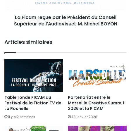
a
r
F
e
i
La Ficam reçue par le Président du Conseil
ç
c
Supérieur de l’Audiovisuel, M. Michel BOYON
u
a
e
m
p
r
Articles similaires
a
e
r
ç
l
u
e
e
P
p
r
a
é
r
s
l
i
e
d
Table ronde FICAM au
Partenariat entre le
P
Festival de la Fiction TV de
Marseille Creative Summit
e
r
La Rochelle
2026 et la FICAM
n
é
t
il y a 2 semaines
13 janvier 2026
s
d
i
u
d