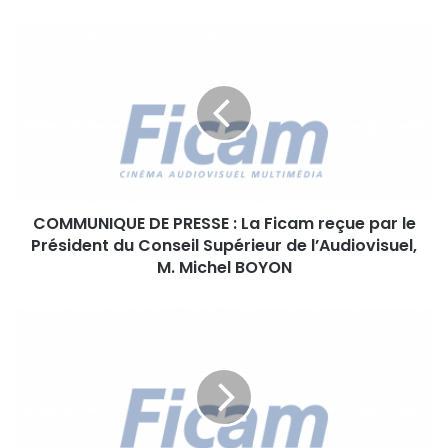
C
O
M
M
U
N
I
Q
U
COMMUNIQUE DE PRESSE : La Ficam reçue par le
E
Président du Conseil Supérieur de l’Audiovisuel,
D
E
M. Michel BOYON
P
R
L
E
a
S
F
S
i
E
c
:
a
L
m