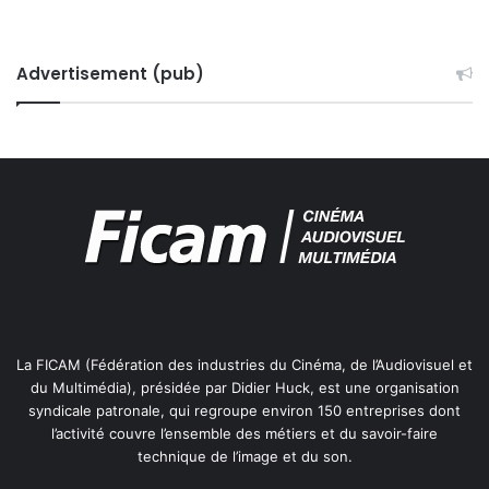
u
d
d
e
i
l
o
Advertisement (pub)
’
v
A
i
u
s
d
u
i
e
o
l
v
,
i
M
s
.
u
M
e
i
l
c
,
La FICAM (Fédération des industries du Cinéma, de l’Audiovisuel et
h
M
du Multimédia), présidée par Didier Huck, est une organisation
e
.
syndicale patronale, qui regroupe environ 150 entreprises dont
l
M
l’activité couvre l’ensemble des métiers et du savoir-faire
B
i
technique de l’image et du son.
O
c
Y