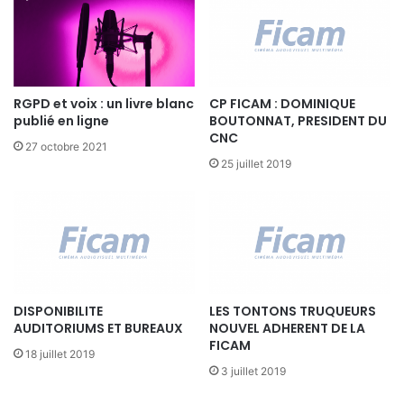
e
t
s
A
N
RGPD et voix : un livre blanc
CP FICAM : DOMINIQUE
R
publié en ligne
BOUTONNAT, PRESIDENT DU
p
CNC
o
27 octobre 2021
u
25 juillet 2019
r
l
e
s
P
M
E
DISPONIBILITE
LES TONTONS TRUQUEURS
AUDITORIUMS ET BUREAUX
NOUVEL ADHERENT DE LA
FICAM
18 juillet 2019
3 juillet 2019