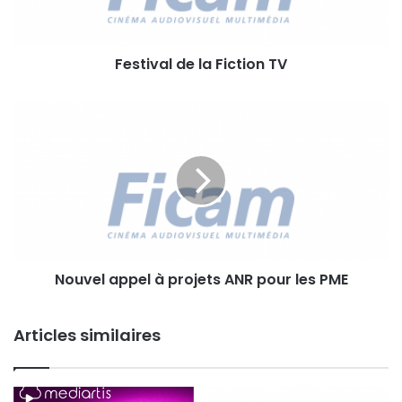
a
l
d
Festival de la Fiction TV
e
l
a
N
F
o
i
u
c
v
t
e
i
l
o
a
n
p
T
p
V
Nouvel appel à projets ANR pour les PME
e
l
à
Articles similaires
p
r
o
j