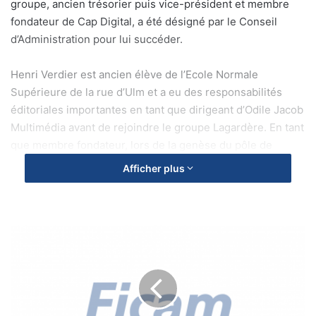
groupe, ancien trésorier puis vice-président et membre
fondateur de Cap Digital, a été désigné par le Conseil
d’Administration pour lui succéder.
Henri Verdier est ancien élève de l’Ecole Normale
Supérieure de la rue d’Ulm et a eu des responsabilités
éditoriales importantes en tant que dirigeant d’Odile Jacob
Multimédia avant de rejoindre le groupe Lagardère. En tant
que membre fondateur, lors de la genèse du pôle de
compétitivité, il avait joué un rôle très positif pour favoriser
Afficher plus
la prise en compte du potentiel de recherche du Nord
parisien au sein du futur Cap Digital.
F
e
s
t
i
v