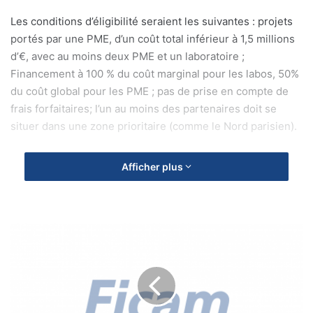
Les conditions d’éligibilité seraient les suivantes : projets
portés par une PME, d’un coût total inférieur à 1,5 millions
d’€, avec au moins deux PME et un laboratoire ;
Financement à 100 % du coût marginal pour les labos, 50%
du coût global pour les PME ; pas de prise en compte de
frais forfaitaires; l’un au moins des partenaires doit se
situer dans une zone prioritaire (comme le Nord parisien).
Au total 20 M€ sont disponibles pour cette première vague
Afficher plus
ce qui permet d’envisager le financement d’une vingtaine
de projets. En pratique, seuls deux pôles franciliens, Cap
Digital et System@tic, semblent en mesure de proposer
des projets de manière significative pour cette première
C
h
phase
a
n
Source : Cap Digital
g
e