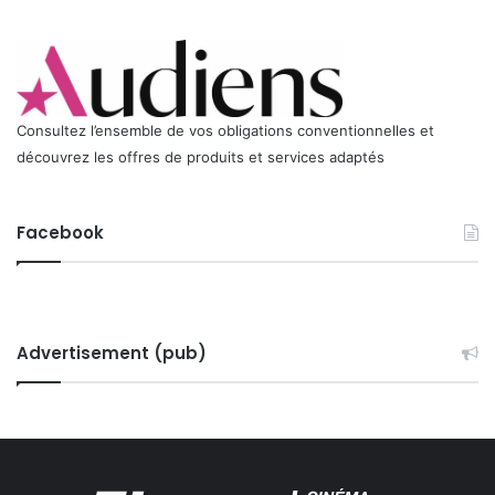
g
i
e
s
i
o
n
Consultez l’ensemble de vos obligations conventionnelles et
découvrez les offres de produits et services adaptés
Facebook
Advertisement (pub)