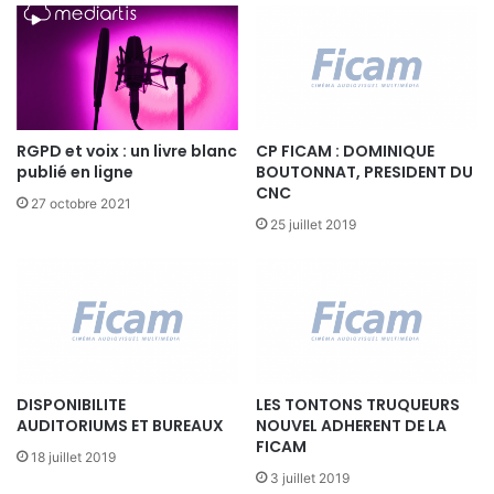
d
2009.
o
e
m
l
m
Plus d’information sur :
’
a
http://www.iledefrance.fr/appels-a-
i
n
n
projets/apprentissage/trophees-apprentic-2008/
d
d
RGPD et voix : un livre blanc
CP FICAM : DOMINIQUE
i
u
publié en ligne
BOUTONNAT, PRESIDENT DU
t
s
CNC
a
27 octobre 2021
t
i
25 juillet 2019
r
r
i
e
e
s
d
d
e
u
l
d
a
o
t
DISPONIBILITE
LES TONTONS TRUQUEURS
u
é
AUDITORIUMS ET BUREAUX
NOUVEL ADHERENT DE LA
b
l
FICAM
l
18 juillet 2019
é
a
3 juillet 2019
v