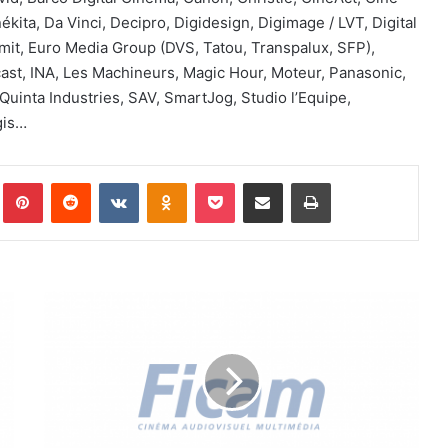
kita, Da Vinci, Decipro, Digidesign, Digimage / LVT, Digital
Emit, Euro Media Group (DVS, Tatou, Transpalux, SFP),
ast, INA, Les Machineurs, Magic Hour, Moteur, Panasonic,
Quinta Industries, SAV, SmartJog, Studio l’Equipe,
gis…
Pinterest
Reddit
VKontakte
Odnoklassniki
Pocket
Partager par email
Imprimer
P
V
C
o
m
i
t