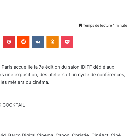
Temps de lecture 1 minute
Tumblr
Pinterest
Reddit
VKontakte
Odnoklassniki
Pocket
Paris accueille la 7e édition du salon IDIFF dédié aux
rs une exposition, des ateliers et un cycle de conférences,
 les métiers du cinéma.
EC COCKTAIL
id, Barco Digital Cinema, Canon, Christie, CinéAct, Ciné