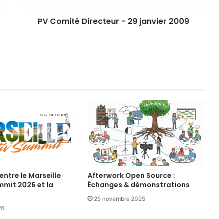
é
D
PV Comité Directeur - 29 janvier 2009
i
r
e
c
t
e
u
r
-
2
9
j
a
n
v
i
entre le Marseille
Afterwork Open Source :
mmit 2026 et la
Échanges & démonstrations
e
r
25 novembre 2025
2
26
0