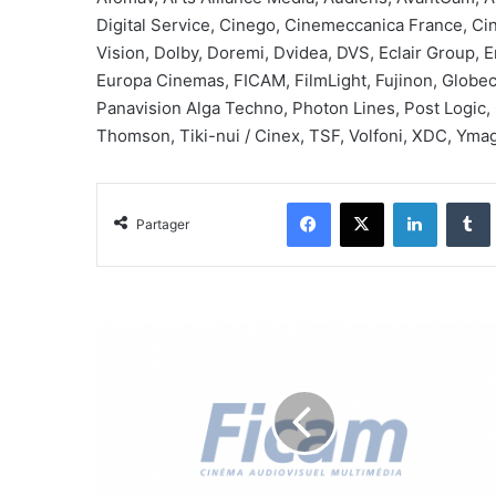
Digital Service, Cinego, Cinemeccanica France, Ciné
Vision, Dolby, Doremi, Dvidea, DVS, Eclair Group, 
Europa Cinemas, FICAM, FilmLight, Fujinon, Globec
Panavision Alga Techno, Photon Lines, Post Logic, 
Thomson, Tiki-nui / Cinex, TSF, Volfoni, XDC, Yma
Facebook
X
Linkedin
Tumblr
Partager
P
V
C
o
m
m
i