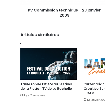
s
s
PV Commission technique - 23 janvier
i
2009
o
n
t
e
Articles similaires
c
h
n
i
q
u
e
-
2
3
j
Table ronde FICAM au Festival
Partenariat 
de la Fiction TV de La Rochelle
Creative Su
a
FICAM
n
il y a 2 semaines
v
13 janvier 20
i