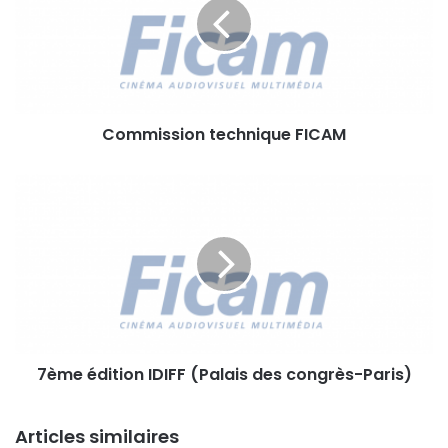
m
i
s
s
i
o
Commission technique FICAM
n
t
e
7
c
è
h
m
n
e
i
é
q
d
u
i
e
t
F
i
I
7ème édition IDIFF (Palais des congrès-Paris)
o
C
n
A
I
M
Articles similaires
D