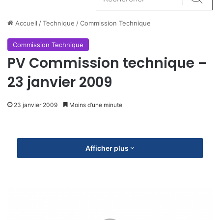
Reche
Accueil
/
Technique
/
Commission Technique
Commission Technique
PV Commission technique –
23 janvier 2009
23 janvier 2009
Moins d’une minute
Afficher plus
C
o
m