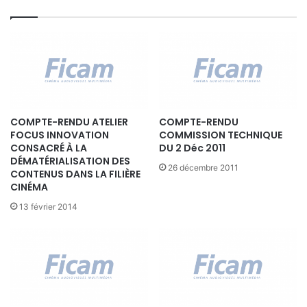
I
F
F
(
P
a
l
a
COMPTE-RENDU ATELIER
COMPTE-RENDU
i
FOCUS INNOVATION
COMMISSION TECHNIQUE
s
CONSACRÉ À LA
DU 2 Déc 2011
d
DÉMATÉRIALISATION DES
e
26 décembre 2011
CONTENUS DANS LA FILIÈRE
s
CINÉMA
c
13 février 2014
o
n
g
r
è
s
-