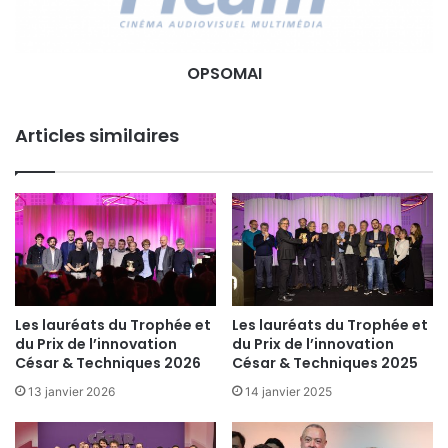
I
é
m
a
OPSOMAI
n
u
m
Articles similaires
é
r
i
q
u
e
é
v
o
Les lauréats du Trophée et
Les lauréats du Trophée et
l
du Prix de l’innovation
du Prix de l’innovation
u
César & Techniques 2026
César & Techniques 2025
t
13 janvier 2026
14 janvier 2025
i
v
e