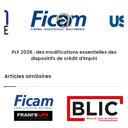
2026
:
des
modifications
essentielles
des
dispositifs
de
PLF 2026 : des modifications essentielles des
crédit
d’impôt
dispositifs de crédit d’impôt
Articles similaires