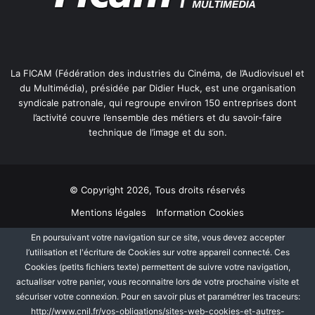
La FICAM (Fédération des industries du Cinéma, de l’Audiovisuel et
du Multimédia), présidée par Didier Huck, est une organisation
syndicale patronale, qui regroupe environ 150 entreprises dont
l’activité couvre l’ensemble des métiers et du savoir-faire
technique de l’image et du son.
© Copyright 2026, Tous droits réservés
Mentions légales
Information Cookies
Politique de protection des données personnelles
Plan du site
En poursuivant votre navigation sur ce site, vous devez accepter
l’utilisation et l'écriture de Cookies sur votre appareil connecté. Ces
Cookies (petits fichiers texte) permettent de suivre votre navigation,
Facebook
Linkedin
actualiser votre panier, vous reconnaitre lors de votre prochaine visite et
sécuriser votre connexion. Pour en savoir plus et paramétrer les traceurs:
http://www.cnil.fr/vos-obligations/sites-web-cookies-et-autres-