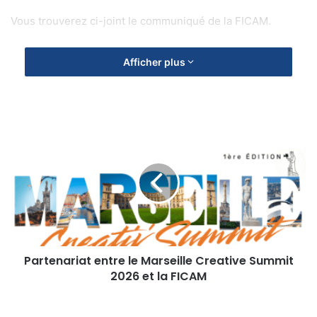
Vous trouverez ci-joint le communiqué de la FICAM.
Afficher plus
Partenariat
entre
le
Marseille
Creative
Summit
2026
Télécharger
CP_César&Techniques_2026
et
la
Partenariat entre le Marseille Creative Summit
FICAM
2026 et la FICAM
PLF