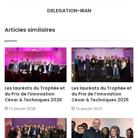
f
O
p
DELEGATION-IRAN
N
r
-
é
I
s
Articles similaires
R
e
A
n
N
t
é
p
a
r
L
e
Les lauréats du Trophée et
Les lauréats du Trophée et
s
du Prix de l’innovation
du Prix de l’innovation
G
César & Techniques 2026
César & Techniques 2025
o
13 janvier 2026
14 janvier 2025
b
e
l
i
n