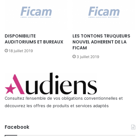
G
q
E
u
:
e
I
d
n
e
DISPONIBILITE
LES TONTONS TRUQUEURS
t
s
AUDITORIUMS ET BUREAUX
NOUVEL ADHERENT DE LA
e
f
FICAM
r
18 juillet 2019
i
v
3 juillet 2019
l
i
m
e
s
w
d
T
e
h
l
i
o
Consultez l’ensemble de vos obligations conventionnelles et
e
n
découvrez les offres de produits et services adaptés
r
g
r
m
y
é
Facebook
d
t
e
r