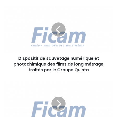
D
i
s
p
o
s
i
t
i
Dispositif de sauvetage numérique et
f
photochimique des films de long métrage
d
e
traités par le Groupe Quinta
s
a
S
u
A
v
U
e
V
t
E
a
T
g
A