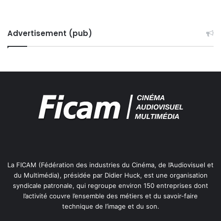
S
a
e
g
g
e
o
Advertisement (pub)
t
n
r
z
a
a
i
c
t
é
s
p
a
r
l
e
G
La FICAM (Fédération des industries du Cinéma, de l’Audiovisuel et
r
du Multimédia), présidée par Didier Huck, est une organisation
o
syndicale patronale, qui regroupe environ 150 entreprises dont
u
l’activité couvre l’ensemble des métiers et du savoir-faire
p
technique de l’image et du son.
e