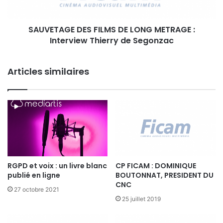
e
G
n
E
u
SAUVETAGE DES FILMS DE LONG METRAGE :
D
m
Interview Thierry de Segonzac
E
é
S
r
F
i
Articles similaires
I
q
L
u
M
e
S
e
D
t
E
p
L
h
O
o
N
t
G
RGPD et voix : un livre blanc
CP FICAM : DOMINIQUE
o
publié en ligne
BOUTONNAT, PRESIDENT DU
M
c
CNC
E
27 octobre 2021
h
T
25 juillet 2019
i
R
m
A
i