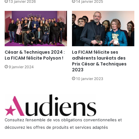
13 janvier 2026
14 janvier 2025
O
E
N
X
2
P
M
L
A
O
R
I
S
T
2
César & Techniques 2024 :
La FICAM félicite ses
A
0
La FICAM félicite Polyson !
adhérents lauréats des
T
1
Prix César & Techniques
I
9 janvier 2024
2
2023
O
N
10 janvier 2023
E
T
D
E
L
A
Consultez l’ensemble de vos obligations conventionnelles et
D
découvrez les offres de produits et services adaptés
I
S