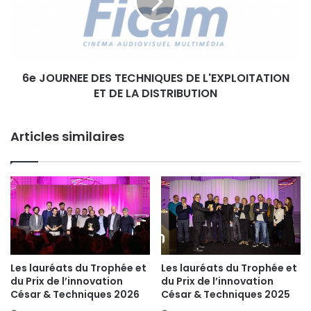
U
U
R
E
N
,
E
R
E
E
6e JOURNEE DES TECHNIQUES DE L'EXPLOITATION
D
C
ET DE LA DISTRIBUTION
E
H
S
E
T
R
Articles similaires
E
C
C
H
H
E
N
&
I
I
Q
N
U
N
E
O
S
V
D
Les lauréats du Trophée et
Les lauréats du Trophée et
A
du Prix de l’innovation
du Prix de l’innovation
E
T
César & Techniques 2026
César & Techniques 2025
L
I
'