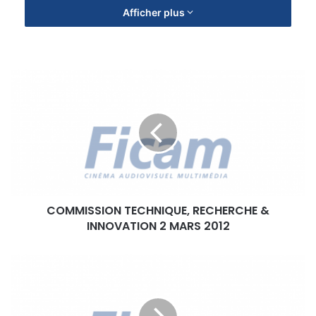
Afficher plus
C
O
M
M
I
S
S
I
O
COMMISSION TECHNIQUE, RECHERCHE &
N
INNOVATION 2 MARS 2012
T
E
C
6
H
e
N
J
I
O
Q