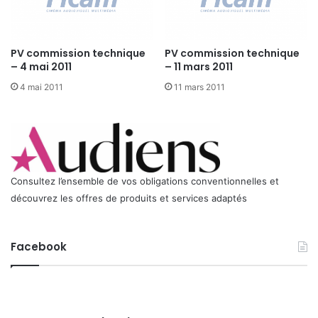
I
L
S
PV commission technique
PV commission technique
E
– 4 mai 2011
– 11 mars 2011
X
I
4 mai 2011
11 mars 2011
S
T
A
N
T
S
Consultez l’ensemble de vos obligations conventionnelles et
découvrez les offres de produits et services adaptés
Facebook