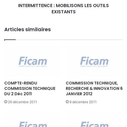
U
Président du Forum Atena
INTERMITTENCE : MOBILISONS LES OUTILS
E
X
EXISTANTS
N
D
C
Présentation cloud computing VideoMenthe
E
E
Présentation Muriel Lebellac Videomenthe sur son offre
T
Articles similaires
:
Cloud Computing
O
M
U
O
R
B
N
I
A
L
G
I
E
S
O
N
COMPTE-RENDU
COMMISSION TECHNIQUE,
COMMISSION TECHNIQUE
RECHERCHE & INNOVATION 6
S
DU 2 Déc 2011
JANVIER 2012
L
E
26 décembre 2011
9 décembre 2011
S
O
U
T