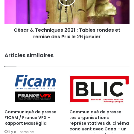
Tables
rondes
et
remise
César & Techniques 2021 : Tables rondes et
des
Prix
remise des Prix le 26 janvier
le
26
Articles similaires
janvier
Communiqué de presse
Communiqué de presse :
FICAM / France VFX –
Les organisations
Rapport Masséglia
représentatives du cinéma
concluent avec Canal+ un
il y a 1 semaine