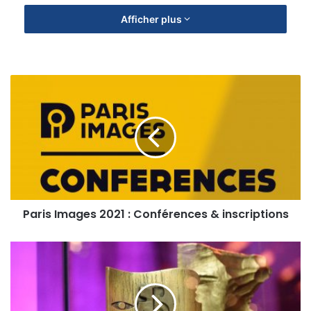
Afficher plus
Paris
Images
2021
:
Conférences
&
inscriptions
Paris Images 2021 : Conférences & inscriptions
César
&
Techniques
2021
: