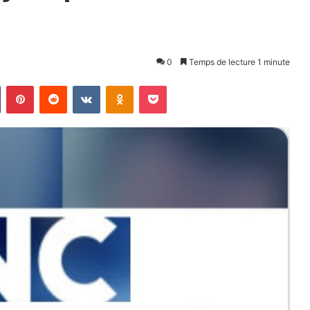
0
Temps de lecture 1 minute
n
Tumblr
Pinterest
Reddit
VKontakte
Odnoklassniki
Pocket