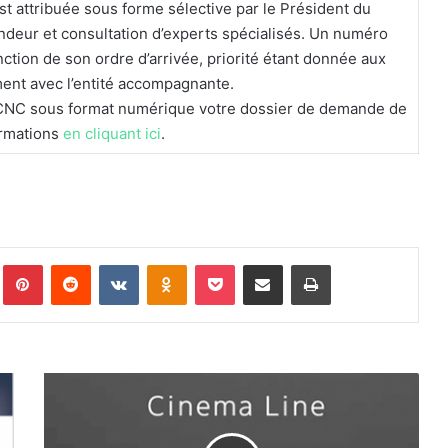
t attribuée sous forme sélective par le Président du
ndeur et consultation d’experts spécialisés. Un numéro
tion de son ordre d’arrivée, priorité étant donnée aux
ent avec l’entité accompagnante.
u CNC sous format numérique votre dossier de demande de
ormations
en cliquant ici
.
Tumblr
Pinterest
Reddit
VKontakte
Odnoklassniki
Pocket
Partager par email
Imprimer
SONY-
un
webinaire
sur