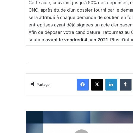
Cette aide, couvrant jusqu’à 50% des dépenses, es
CNC, après étude d’un dossier fourni par le dema
sera attribué à chaque demande de soutien en fonc
entreprises ayant déjà signées un acte d’engagem
Afin de déposer votre candidature, retournez a
soutien
avant le vendredi 4 juin 2021
. Plus d’inf
.
Facebook
X
Linkedin
Partager
Réunion
d'information
du
CNC