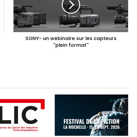
les
capteurs
"plein
format"
SONY- un webinaire sur les capteurs
"plein format"