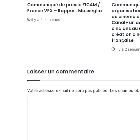
Communiqué de presse FICAM /
Communiqué 
France VFX – Rapport Masséglia
organisatio
du cinéma c
il y a 2 semaines
Canal+ un a
cinq ans au 
création c
française
il y a 2 semai
Laisser un commentaire
Votre adresse e-mail ne sera pas publiée.
Les champs obl
C
o
m
m
e