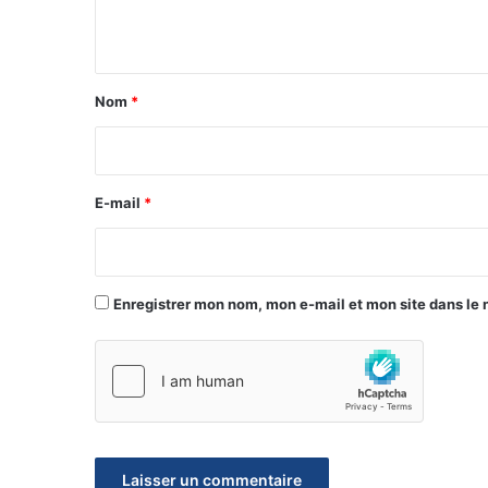
n
t
a
Nom
*
i
r
e
E-mail
*
*
Enregistrer mon nom, mon e-mail et mon site dans le