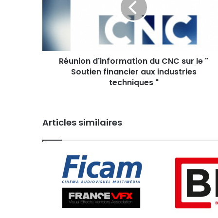
sur
le
"
Soutien
financier
Réunion d'information du CNC sur le "
aux
industries
Soutien financier aux industries
techniques
techniques "
"
Articles similaires