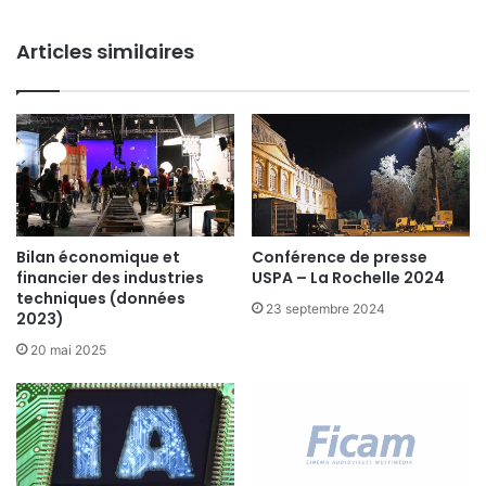
Ministre de la Culture Roselyne Bachelot pour leur
volontarisme dans cette période charnière.
Articles similaires
Contacts :
Jean-Yves Mirski / Délégué Général
Tél. 01 45 05 72 47
Bilan économique et
Conférence de presse
jean-yves.mirski@ficam.fr
financier des industries
USPA – La Rochelle 2024
techniques (données
23 septembre 2024
Stéphane Bedin / Délégué Général Adjoint
2023)
20 mai 2025
Tél. 01 45 05 72 49
stephane.bedin@ficam.fr