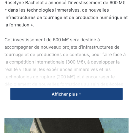
Roselyne Bachelot a annoncé l’investissement de 600 M€
« dans les technologies immersives, de nouvelles
infrastructures de tournage et de production numérique et
la formation ».
Cet investissement de 600 M€ sera destiné à
accompagner de nouveaux projets d’infrastructures de
tournage et de productions de contenus, pour faire face à
la compétition internationale (300 M€), à développer la
réalité virtuelle, les expériences immersives et les
technologies de rupture (200 M€) et à encourager le
déploiement de nouvelles formations au sein des écoles
d’excellence afin de faire émerger de nouveaux talents et
Afficher plus
de nouvelles compétences professionnelles (100 M€). La
FICAM sera attentive à la mise en œuvre effective des
différents Appels à Manifestation d’intérêt et à Projets qui
Investissements
y seront associés afin que la filière progresse dans son
d’avenir
ensemble.