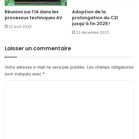
Réunion sur l’IA dans les
Adoption de la
processus techniques AV
prolongation du C2I
jusqu’à fin 2026 !
22 avril 2024
22 décembre 2023
Laisser un commentaire
Votre adresse e-mail ne sera pas publiée.
Les champs obligatoires
Télécharger
CP_FICAM_FRANCE_2030_V2
sont indiqués avec
*
C
o
m
m
e
n