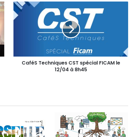
CaféS
Techniques
CST
spécial
FICAM
le
12/04
à
8h45
CaféS Techniques CST spécial FICAM le
12/04 à 8h45