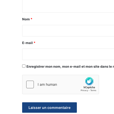
n
t
a
Nom
*
i
r
e
E-mail
*
*
Enregistrer mon nom, mon e-mail et mon site dans le