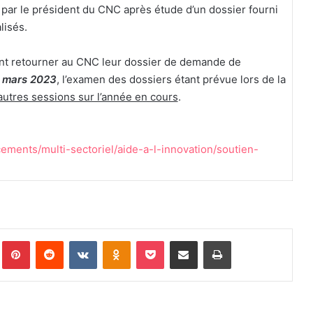
 par le président du CNC après étude d’un dossier fourni
lisés.
nt retourner au CNC leur dossier de demande de
4 mars 2023
, l’examen des dossiers étant prévue lors de la
d’autres sessions sur l’année en cours
.
cements/multi-sectoriel/aide-a-l-innovation/soutien-
Tumblr
Pinterest
Reddit
VKontakte
Odnoklassniki
Pocket
Partager par email
Imprimer