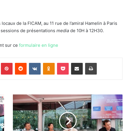
locaux de la FICAM, au 11 rue de l’amiral Hamelin à Paris
s sessions de présentations
media
de 10H à 12H30.
ant sur ce
formulaire en ligne
Tumblr
Pinterest
Reddit
VKontakte
Odnoklassniki
Pocket
Partager par email
Imprimer
La
FICAM
lance
ses
bilans
carbone