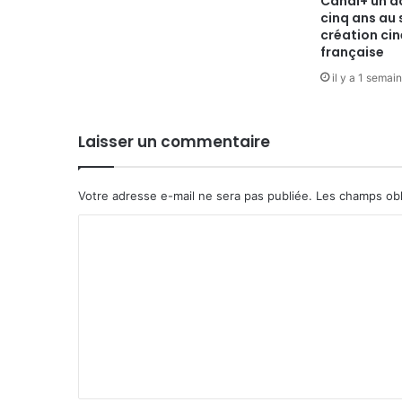
Canal+ un a
cinq ans au 
création c
française
il y a 1 semai
Laisser un commentaire
Votre adresse e-mail ne sera pas publiée.
Les champs obl
C
o
m
m
e
n
t