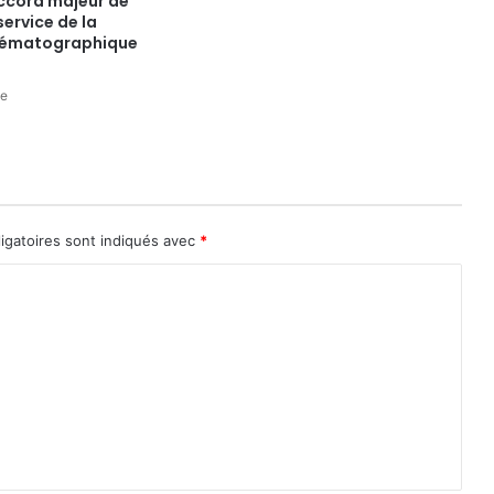
ccord majeur de
service de la
inématographique
ne
igatoires sont indiqués avec
*