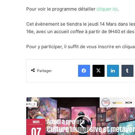
Pour voir le programme détailler
cliquer
ici
.
Cet évènement se tiendra le jeudi 14 Mars dans les 
16e, avec un accueil
coffee
à partir de 9H40 et de
Pour y participer, il suffit de vous inscrire en cliqu
Facebook
X
Linkedin
Partager
Un
AAP:
"Culture
Immersive
&
Métavers"