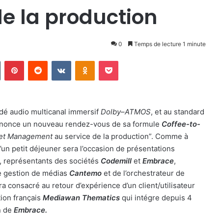
e la production
0
Temps de lecture 1 minute
n
Tumblr
Pinterest
Reddit
VKontakte
Odnoklassniki
Pocket
dé audio multicanal immersif
Dolby
–
ATMOS
, et au standard
nonce un nouveau rendez-vous de sa formule
Coffee-to-
et Management
au service de la production”. Comme à
un petit déjeuner sera l’occasion de présentations
, représentants des sociétés
Codemill
et
Embrace
,
de gestion de médias
Cantemo
et de l’orchestrateur de
a consacré au retour d’expérience d’un client/utilisateur
ion français
Mediawan
Thematics
qui intégre depuis 4
n de
Embrace
.