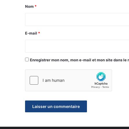
a
Nom
*
i
r
e
E-mail
*
*
Enregistrer mon nom, mon e-mail et mon site dans le