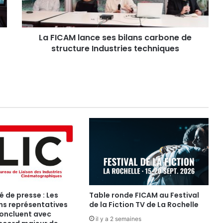
de
structure
Industries
La FICAM lance ses bilans carbone de
techniques
structure Industries techniques
de presse : Les
Table ronde FICAM au Festival
ns représentatives
de la Fiction TV de La Rochelle
oncluent avec
il y a 2 semaines