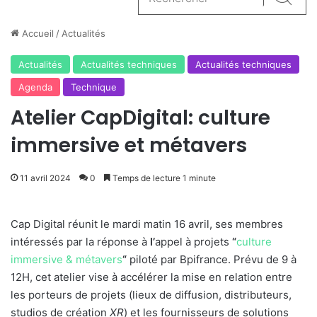
Reche
Accueil
/
Actualités
Actualités
Actualités techniques
Actualités techniques
Agenda
Technique
Atelier CapDigital: culture
immersive et métavers
11 avril 2024
0
Temps de lecture 1 minute
Cap Digital réunit le mardi matin 16 avril, ses membres
intéressés par la réponse à
l’
appel à projets
“
culture
immersive & métavers
“
piloté par Bpifrance. Prévu de 9 à
12H, cet atelier vise à accélérer la mise en relation entre
les porteurs de projets (lieux de diffusion, distributeurs,
studios de création
XR
) et les fournisseurs de solutions