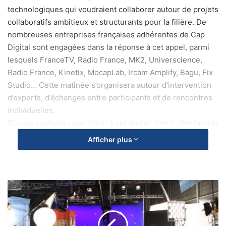
technologiques qui voudraient collaborer autour de projets
collaboratifs ambitieux et structurants
pour la filière. De
nombreuses entreprises françaises adhérentes de Cap
Digital sont engagées dans la réponse à cet appel, parmi
lesquels FranceTV, Radio France, MK2, Universcience,
Radio France, Kinetix, MocapLab, Ircam Amplify, Bagu, Fix
Studio… Cette matinée s’organisera autour d’intervention
d’experts, d’échanges entre participants et de rencontres
individuelles.
Si vous souhaitez participer à cet atelier, merci d’en faire la
demande par mail à
marc.bourhis@capdigital.com
Afficher plus
Les
studios
de
tournage