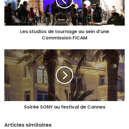
au
sein
d'une
Commission
FICAM
Les studios de tournage au sein d'une
Commission FICAM
Soirée
SONY
au
festival
de
Cannes
Soirée SONY au festival de Cannes
Articles similaires