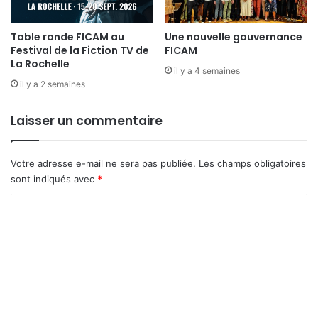
Table ronde FICAM au
Une nouvelle gouvernance
Festival de la Fiction TV de
FICAM
La Rochelle
il y a 4 semaines
il y a 2 semaines
Laisser un commentaire
Votre adresse e-mail ne sera pas publiée.
Les champs obligatoires
sont indiqués avec
*
C
o
m
m
e
n