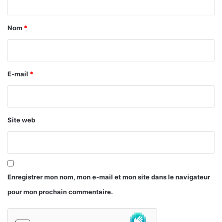
t
a
Nom
*
i
r
e
E-mail
*
*
Site web
Enregistrer mon nom, mon e-mail et mon site dans le navigateur
pour mon prochain commentaire.