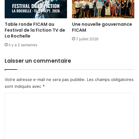
Table ronde FICAM au
Une nouvelle gouvernance
Festival de la Fiction TV de
FICAM
La Rochelle
7 juillet 2026
il y a 2 semaines
Laisser un commentaire
Votre adresse e-mail ne sera pas publiée.
Les champs obligatoires
sont indiqués avec
*
C
o
m
m
e