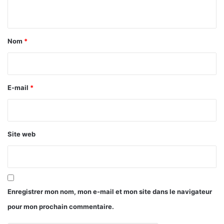
n
t
a
Nom
*
i
r
e
E-mail
*
*
Site web
Enregistrer mon nom, mon e-mail et mon site dans le navigateur
pour mon prochain commentaire.