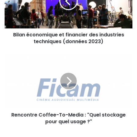
des
industries
techniques
(données
2023)
Bilan économique et financier des industries
techniques (données 2023)
Rencontre
Coffee-
To-
Media
:
"Quel
stockage
pour
quel
Rencontre Coffee-To-Media : "Quel stockage
usage
?"
pour quel usage ?"