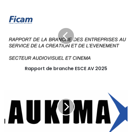
Télécharger
FranceVFX-CP020725
Rapport
de
branche
ESCE
AV
2025
Rapport de branche ESCE AV 2025
Communiqué
de
Presse
:
Une
nouvelle
ère
pour