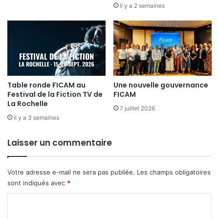
il y a 2 semaines
Table ronde FICAM au
Une nouvelle gouvernance
Festival de la Fiction TV de
FICAM
La Rochelle
7 juillet 2026
il y a 3 semaines
Laisser un commentaire
Votre adresse e-mail ne sera pas publiée.
Les champs obligatoires
sont indiqués avec
*
C
o