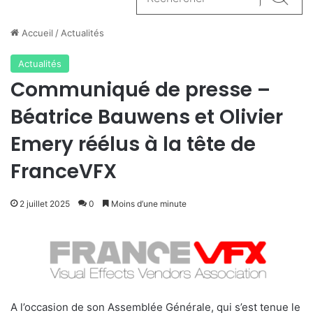
Reche
Accueil
/
Actualités
Actualités
Communiqué de presse –
Béatrice Bauwens et Olivier
Emery réélus à la tête de
FranceVFX
2 juillet 2025
0
Moins d’une minute
A l’occasion de son Assemblée Générale, qui s’est tenue le