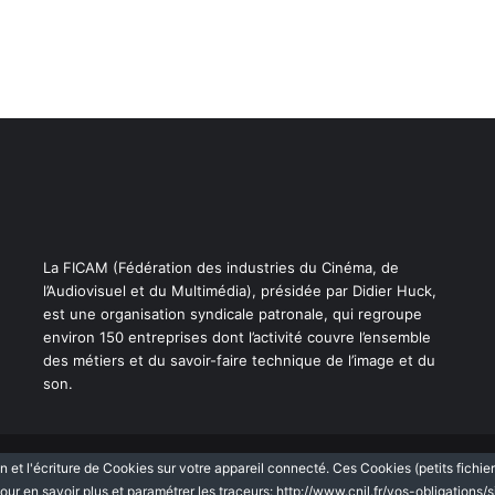
s
o
u
t
i
e
n
a
u
x
I
n
La FICAM (Fédération des industries du Cinéma, de
d
l’Audiovisuel et du Multimédia), présidée par Didier Huck,
u
est une organisation syndicale patronale, qui regroupe
s
environ 150 entreprises dont l’activité couvre l’ensemble
t
des métiers et du savoir-faire technique de l’image et du
r
son.
i
e
s
T
n et l'écriture de Cookies sur votre appareil connecté. Ces Cookies (petits fichie
Facebook
Linkedin
Mentions légales
Information Cookies
Politi
e
our en savoir plus et paramétrer les traceurs:
http://www.cnil.fr/vos-obligations/