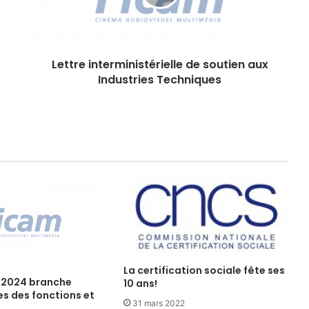
e
i
n
t
Lettre interministérielle de soutien aux
e
Industries Techniques
r
m
i
n
i
s
t
é
r
i
e
l
l
e
La certification sociale fête ses
d
 2024 branche
10 ans!
les des fonctions et
e
31 mars 2022