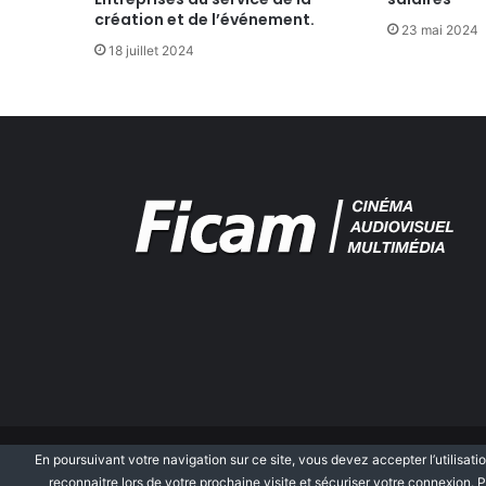
0
création et de l’événement.
1
23 mai 2024
0
18 juillet 2024
En poursuivant votre navigation sur ce site, vous devez accepter l’utilisatio
© Copyright 2026, Tous droits réservés
reconnaitre lors de votre prochaine visite et sécuriser votre connexion. P