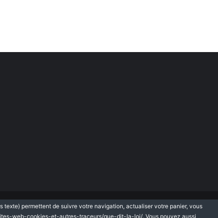
rs texte) permettent de suivre votre navigation, actualiser votre panier, vous
que de protection des données personnelles
Plan du site
sites-web-cookies-et-autres-traceurs/que-dit-la-loi/
. Vous pouvez aussi