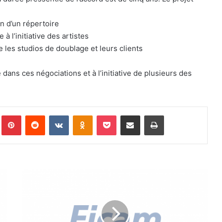
on d’un répertoire
à l’initiative des artistes
e les studios de doublage et leurs clients
 dans ces négociations et à l’initiative de plusieurs des
Pinterest
Reddit
VKontakte
Odnoklassniki
Pocket
Partager par email
Imprimer
L
e
t
t
r