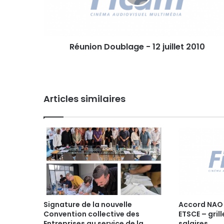
o
n
D
o
Réunion Doublage - 12 juillet 2010
u
b
l
a
g
Articles similaires
e
-
1
2
j
u
i
l
l
e
t
Signature de la nouvelle
Accord NAO
Convention collective des
ETSCE – gril
2
Entreprises au service de la
salaires