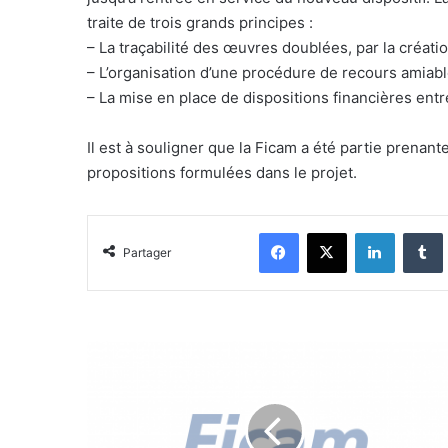
traite de trois grands principes :
– La traçabilité des œuvres doublées, par la créati
– L’organisation d’une procédure de recours amiable 
– La mise en place de dispositions financières entr
Il est à souligner que la Ficam a été partie prenante
propositions formulées dans le projet.
Facebook
X
Linkedin
Tumblr
Partager
R
é
u
n
i