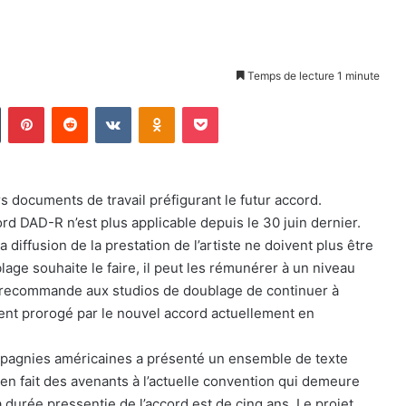
Temps de lecture 1 minute
Tumblr
Pinterest
Reddit
VKontakte
Odnoklassniki
Pocket
s documents de travail préfigurant le futur accord.
cord DAD-R n’est plus applicable depuis le 30 juin dernier.
la diffusion de la prestation de l’artiste ne doivent plus être
ge souhaite le faire, il peut les rémunérer à un niveau
icam recommande aux studios de doublage de continuer à
ent prorogé par le nouvel accord actuellement en
compagnies américaines a présenté un ensemble de texte
 en fait des avenants à l’actuelle convention qui demeure
a durée pressentie de l’accord est de cinq ans. Le projet