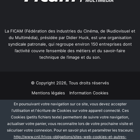
La FICAM (Fédération des industries du Cinéma, de l’Audiovisuel et
du Multimédia), présidée par Didier Huck, est une organisation
syndicale patronale, qui regroupe environ 150 entreprises dont
l’activité couvre l’ensemble des métiers et du savoir-faire
technique de l’image et du son.
© Copyright 2026, Tous droits réservés
Mentions légales
Information Cookies
Politique de protection des données personnelles
Plan du site
En poursuivant votre navigation sur ce site, vous devez accepter
l’utilisation et l'écriture de Cookies sur votre appareil connecté. Ces
Cookies (petits fichiers texte) permettent de suivre votre navigation,
Facebook
Linkedin
actualiser votre panier, vous reconnaitre lors de votre prochaine visite et
sécuriser votre connexion. Pour en savoir plus et paramétrer les traceurs:
http://www.cnil.fr/vos-obligations/sites-web-cookies-et-autres-