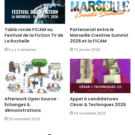
I
I
stephane.bedin@ficam.fr
O
T
Tél : 01 45 05 72 49
N
E
D
S
E
Table ronde FICAM au
Partenariat entre le
E
S
Festival de la Fiction TV de
Marseille Creative Summit
C
E
La Rochelle
2026 et la FICAM
L
S
A
il y a 2 semaines
13 janvier 2026
8
I
0
R
A
G
N
R
S
O
U
P
Afterwork Open Source :
Appel à candidatures
Échanges &
César & Techniques 2026
démonstrations
24 novembre 2025
25 novembre 2025